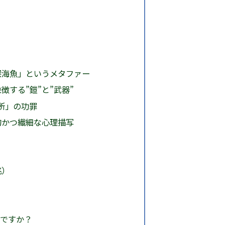
深海魚」というメタファー
徴する”鎧”と”武器”
場所」の功罪
的かつ繊細な心理描写
兆）
？
めですか？