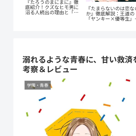
『たろうのまにまに』徹
が超人
底紹介！クズなヒモ男に
超人マツ
『たまらないのは恋な
沼る人続出の理由と「ま
じ紹介：
か』徹底解説：王道の
にまに」の意味とは？
た山岳殺
「ヤンキー×優等生」
魅せるギャップ萌え
溺れるような青春に、甘い救済
考察＆レビュー
学園・青春