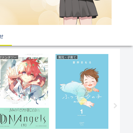
せ
ファンタジー
育児・子育て
サバイバル