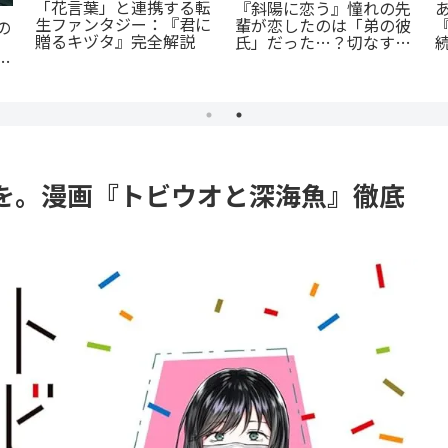
「花言葉」と連携する転
『斜陽に恋う』憧れの先
生ファンタジー：『君に
輩が恋したのは「弟の彼
の
贈るキヅタ』完全解説
続
氏」だった…？切なすぎ
る青春BL
が
を。漫画『トビウオと深海魚』徹底