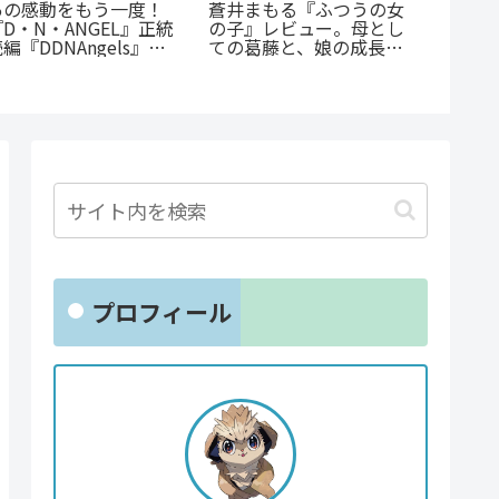
あの感動をもう一度！
蒼井まもる『ふつうの女
『群脳
『D・N・ANGEL』正統
の子』レビュー。母とし
底解説
編『DDNAngels』の
ての葛藤と、娘の成長に
け？衝
魅力と謎に迫る完全ガイ
涙が止まらない
すぐ読
ド
プロフィール