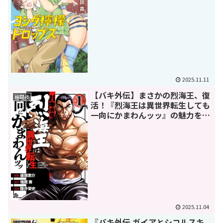
2025.11.11
【バキ外伝】まさかの烈海王、復
格闘技
活！『烈海王は異世界転生しても
一向にかまわんッッ』の魅力を徹
底解剖
2025.11.04
『バキ外伝 ガイアとシコルスキ