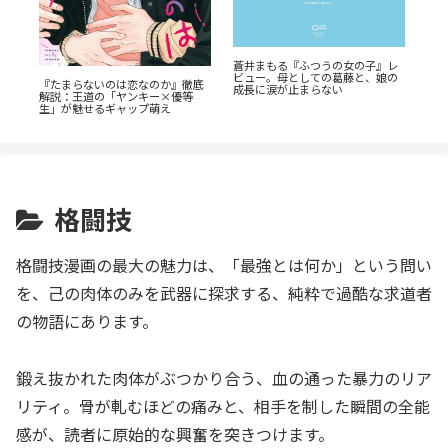
「
蒼井まもる『ふつうの女の子』レ
！
タ
ビュー。母としての葛藤と、娘の
ス
『たまらないのは恋なのか』徹底
解
成長に涙が止まらない
解説：王道の「ヤンキー×優等
生」が魅せるギャップ萌え
格闘技
格闘技漫画の最大の魅力は、「最強とは何か」という問い
を、己の肉体のみを武器に探求する、純粋で過酷な求道者
の物語にあります。
鍛え抜かれた肉体がぶつかり合う、血の通った暴力のリア
リティ。骨が軋むほどの痛みと、相手を制した瞬間の全能
感が、読者に原始的な興奮を突きつけます。