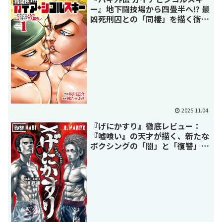
格闘技
ー』地下闘技場から四畳半へ!? 最
凶死刑囚との「同棲」を描く衝撃
のスピンオフ
2025.11.04
『げにかすり』徹底レビュー：
復讐
『嘘喰い』の天才が描く、新たな
ボクシングの「闇」と「復讐」、
その黙示録