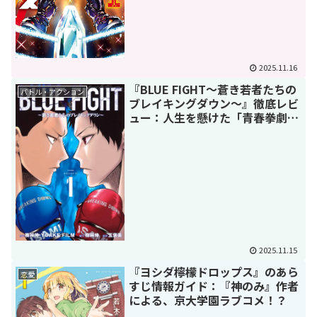
2025.11.16
『BLUE FIGHT～蒼き若者たちの
バトル・アクション
ブレイキングダウン～』徹底レビ
ュー：人生を懸けた「青春拳劇」
の熱狂を体感せよ！！
2025.11.15
『ヨシダ檸檬ドロップス』のあら
恋愛
すじ情報ガイド：『神のみ』作者
による、京大学園ラブコメ！？