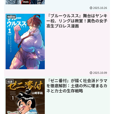
2025.10.26
『ブルーウルスス』舞台はヤンキ
格闘技
ー校、リングは教室！異色の女子
高生プロレス漫画
2025.10.09
『ゼニ番付』が描く社会派ドラマ
相撲
を徹底解剖：土俵の外に埋まるカ
ネと力士の生存戦略