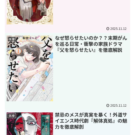
2025.11.12
なぜ怒らせたいのか？？末期がん
医療
を巡る日常・衝撃の家族ドラマ
『父を怒らせたい』を徹底解説
2025.11.12
禁忌のメスが真実を暴く！外道サ
医療
イエンス時代劇『解体真処』の魅
力を徹底解剖