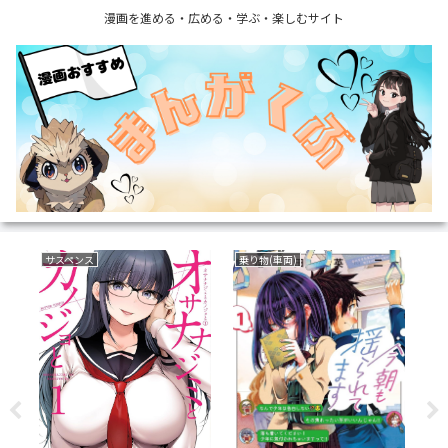
漫画を進める・広める・学ぶ・楽しむサイト
サスペンス
乗り物(車両)
裏