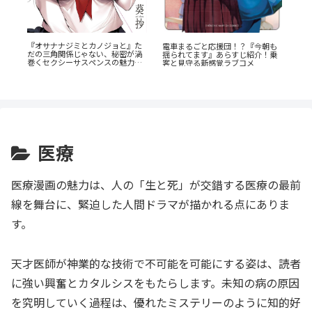
『山
『オサナナジミとカノジョと』た
『
電車まるごと応援団！？『今朝も
だの三角関係じゃない、秘密が渦
説
揺られてます』あらすじ紹介！乗
劇
巻くセクシーサスペンスの魅力と
がS
客と見守る新感覚ラブコメ
は？
医療
医療漫画の魅力は、人の「生と死」が交錯する医療の最前
線を舞台に、緊迫した人間ドラマが描かれる点にありま
す。
天才医師が神業的な技術で不可能を可能にする姿は、読者
に強い興奮とカタルシスをもたらします。未知の病の原因
を究明していく過程は、優れたミステリーのように知的好