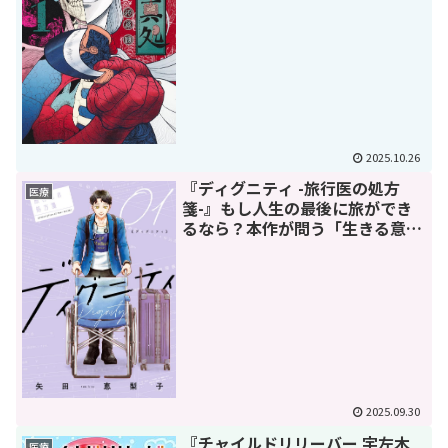
2025.10.26
『ディグニティ -旅行医の処方
医療
箋-』もし人生の最後に旅ができ
るなら？本作が問う「生きる意
味」と「幸福な最期」
2025.09.30
『チャイルドリリーバー 宇左木
医療