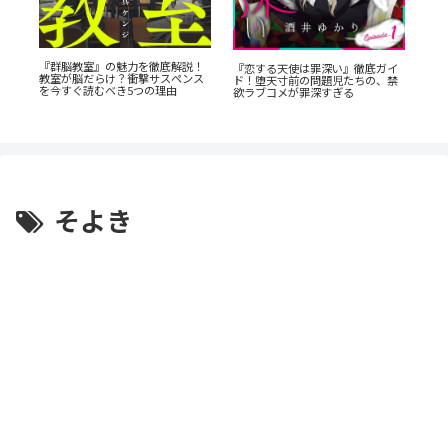
た
あの
『群脳教室』の魅力を徹底解説！
『恋する天使は罪深い』徹底ガイ
渦
AN
教室が脳だらけ？衝撃サスペンス
ド！堕天寸前の問題児たちの、禁
と
の
を今すぐ読むべき5つの理由
欲ラブコメが罪深すぎる
そよき