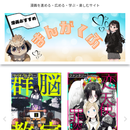
漫画を進める・広める・学ぶ・楽しむサイト
サバイバルホラー
ファンタジー
フ