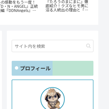
『たろうのまにまに』徹
あの感動をもう一度！
蒼井ま
底紹介！クズなヒモ男に
『D・N・ANGEL』正統
の子』
沼る人続出の理由と「ま
編『DDNAngels』の
ての葛
にまに」の意味とは？
魅力と謎に迫る完全ガイ
涙が止
ド
プロフィール