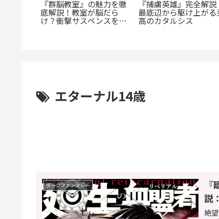
の殺人
『捕虜英雄』完全解説
『群脳教室』の魅力を徹
に潜む闇
最底辺から駆け上がる
底解説！教室が脳だら
を徹底解
高のカタルシス
け？衝撃サスペンスを今
すぐ読むべき5つの理由
エターナル14歳
『
ダークファンタジー
説
絶望