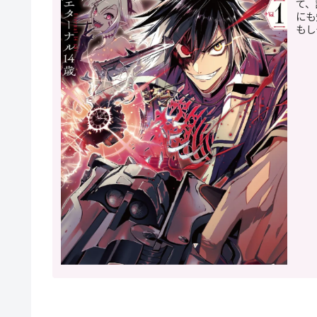
て、
にも
もし