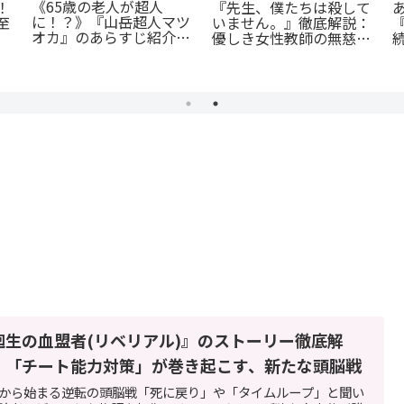
《65歳の老人が超人
！
『先生、僕たちは殺して
に！？》『山岳超人マツ
至
いません。』徹底解説：
オカ』のあらすじ紹介：
続
優しき女性教師の無慈悲
戦慄と謎に満ちた山岳殺
な復讐劇
戮劇
廻生の血盟者(リベリアル)』のストーリー徹底解
：「チート能力対策」が巻き起こす、新たな頭脳戦
から始まる逆転の頭脳戦「死に戻り」や「タイムループ」と聞い