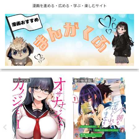
漫画を進める・広める・学ぶ・楽しむサイト
サスペンス
乗り物(車両)
ラ