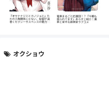
『
レ
『オサナナジミとカノジョと』た
電車まるごと応援団！？『今朝も
ク
の
だの三角関係じゃない、秘密が渦
揺られてます』あらすじ紹介！乗
と
巻くセクシーサスペンスの魅力と
客と見守る新感覚ラブコメ
は？
オクショウ