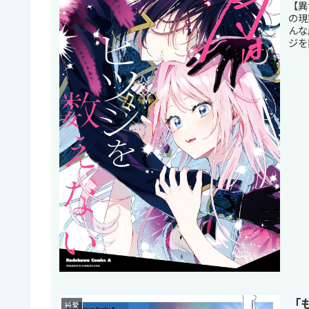
【異
の現
んな
ジを
「
純愛