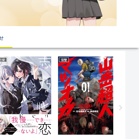
せ
恋愛
復讐
育児・子育