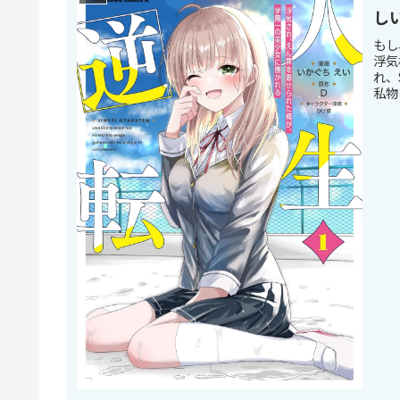
し
もし
浮気
れ、
私物