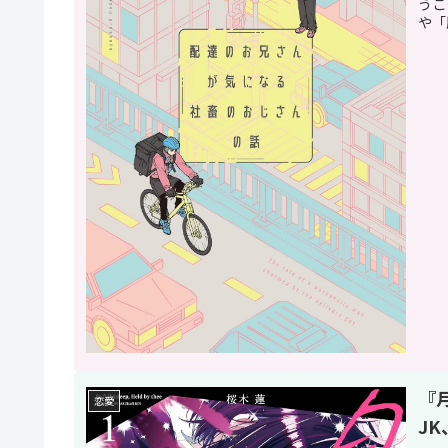
うこ
や「
『
恋愛
J