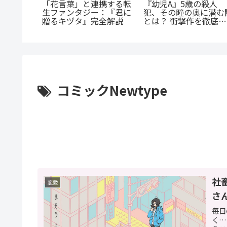
「花言葉」と連携する転
『幼児A』5歳の殺人
とカノジ
生ファンタジー：『君に
犯、その瞳の奥に潜む
角関係じ
贈るキヅタ』完全解説
とは？ 衝撃作を徹底解
渦巻くセ
剖
スの魅力
コミックNewtype
社
恋愛
さ
毎日
く…