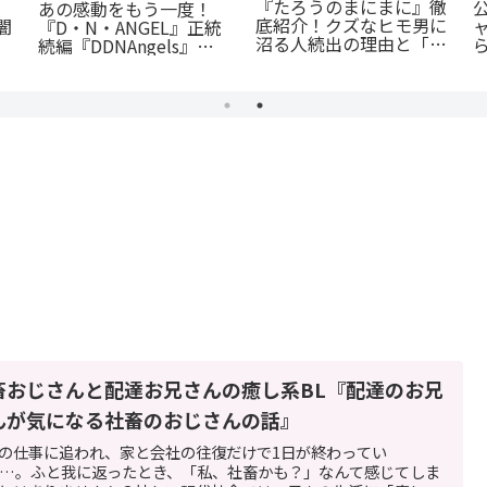
『たろうのまにまに』徹
あの感動をもう一度！
底紹介！クズなヒモ男に
闇
『D・N・ANGEL』正統
沼る人続出の理由と「ま
続編『DDNAngels』の
にまに」の意味とは？
魅力と謎に迫る完全ガイ
ド
畜おじさんと配達お兄さんの癒し系BL『配達のお兄
んが気になる社畜のおじさんの話』
の仕事に追われ、家と会社の往復だけで1日が終わってい
…。ふと我に返ったとき、「私、社畜かも？」なんて感じてしま