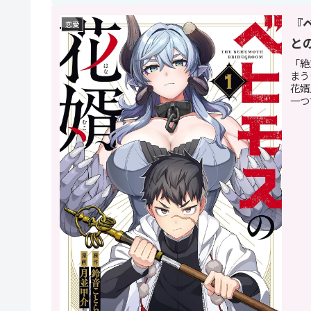
『
恋愛
と
「絶
まう
花婿
一つ