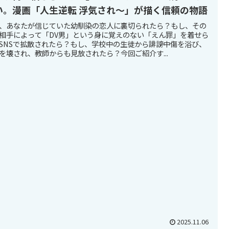
い。漫画「人生逆転 浮気され～」が描く信頼の物語
、あなたが信じていた幼馴染の恋人に裏切られたら？もし、その
相手によって「DV男」という身に覚えのない「えん罪」を着せら
SNSで拡散されたら？もし、学校中の生徒から誹謗中傷を浴び、
を壊され、教師からも見放されたら？今回ご紹介す...
2025.11.06