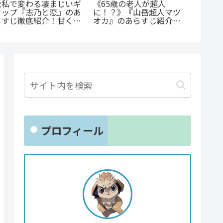
公私で変わる凄まじいギ
《65歳の老人が超人
蒼井ま
ャップ『志乃と恋』のあ
に！？》『山岳超人マツ
の子』
らすじ徹底紹介！甘くて
オカ』のあらすじ紹介：
ての葛
尊い百合の世界へ
戦慄と謎に満ちた山岳殺
涙が止
戮劇
プロフィール