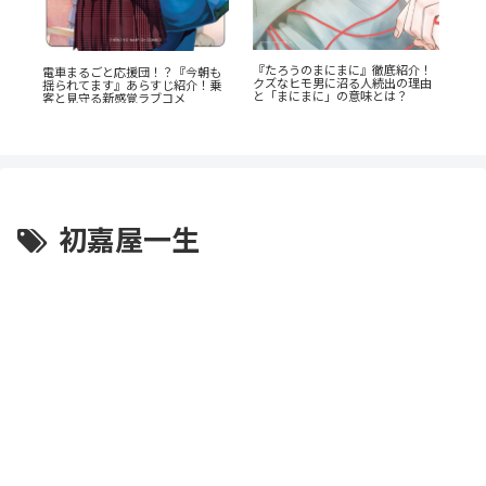
『たろうのまにまに』徹底紹介！
・
電車まるごと応援団！？『今朝も
『
クズなヒモ男に沼る人続出の理由
s』
揺られてます』あらすじ紹介！乗
教
と「まにまに」の意味とは？
客と見守る新感覚ラブコメ
を
初嘉屋一生