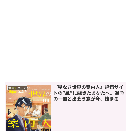
『星なき世界の案内人』評価サイ
食事・グルメ
トの”星”に飽きたあなたへ。運命
の一皿と出会う旅が今、始まる