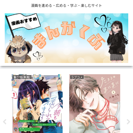
漫画を進める・広める・学ぶ・楽しむサイト
乗り物(車両)
ラブコメ
サ