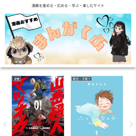
漫画を進める・広める・学ぶ・楽しむサイト
復讐
育児・子育て
ミ