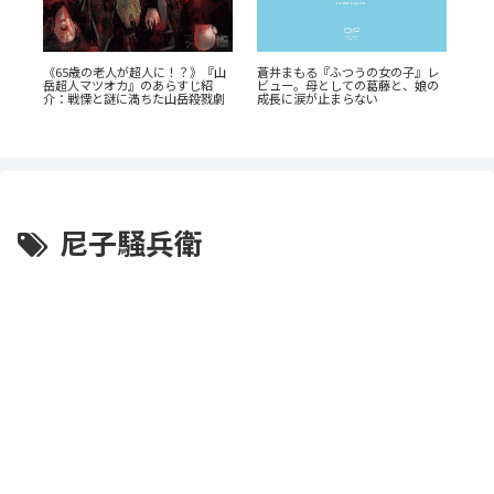
ン
『幼
《65歳の老人が超人に！？》『山
蒼井まもる『ふつうの女の子』レ
全
奥に
岳超人マツオカ』のあらすじ紹
ビュー。母としての葛藤と、娘の
剖
介：戦慄と謎に満ちた山岳殺戮劇
成長に涙が止まらない
尼子騒兵衛