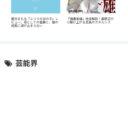
・
蒼井まもる『ふつうの女の子』レ
『捕虜英雄』完全解説！最底辺か
電
s』
ビュー。母としての葛藤と、娘の
ら駆け上がる至高のカタルシス
揺
成長に涙が止まらない
客
芸能界