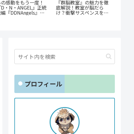
『たろ
あの感動をもう一度！
『群脳教室』の魅力を徹
底紹介
『D・N・ANGEL』正統
底解説！教室が脳だら
沼る人
編『DDNAngels』の
け？衝撃サスペンスを今
にまに
魅力と謎に迫る完全ガイ
すぐ読むべき5つの理由
ド
プロフィール