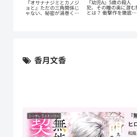
『幼児A』5歳の殺人
全解説！
『オサナナジミとカノジ
犯、その瞳の奥に潜む
上がる至
ョと』ただの三角関係じ
とは？ 衝撃作を徹底解
ゃない、秘密が渦巻くセ
剖
クシーサスペンスの魅力
とは？
香月文香
『
シンデレラストーリー
ヒ
和風