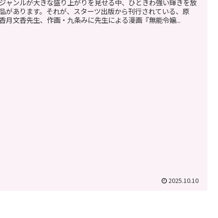
ジャンルが大きな盛り上がりを見せる中、ひときわ強い輝きを放
品があります。それが、スターツ出版から刊行されている、原
香月文香先生、作画・九条みに先生による漫画『無能令嬢...
2025.10.10