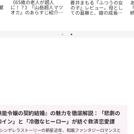
《65歳の老人が超人
蒼井まもる『ふつうの女
闇
に！？》『山岳超人マツ
の子』レビュー。母とし
オカ』のあらすじ紹介：
ての葛藤と、娘の成長に
続
戦慄と謎に満ちた山岳殺
涙が止まらない
戮劇
無能令嬢の契約結婚』の魅力を徹底解説：「悲劇の
ロイン」と「冷徹なヒーロー」が紡ぐ救済恋愛譚
シンデレラストーリーの新星近年、和風ファンタジーロマンスと