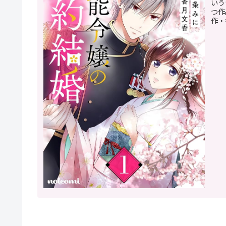
いう
つ作
作・