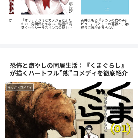
《6
か
『オサナナジミとカノジョと』た
蒼井まもる『ふつうの女の子』レ
岳
だの三角関係じゃない、秘密が渦
ビュー。母としての葛藤と、娘の
介
巻くセクシーサスペンスの魅力と
成長に涙が止まらない
は？
恐怖と癒やしの同居生活：『くまぐらし』
が描くハートフル”熊”コメディを徹底紹介
ギャグ・コメディ