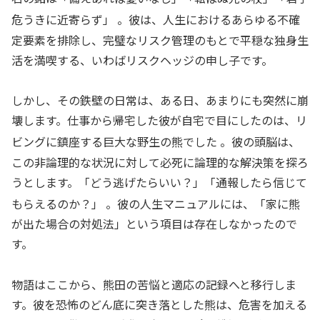
危うきに近寄らず」
。彼は、人生におけるあらゆる不確
定要素を排除し、完璧なリスク管理のもとで平穏な独身生
活を満喫する、いわばリスクヘッジの申し子です。
しかし、その鉄壁の日常は、ある日、あまりにも突然に崩
壊します。仕事から帰宅した彼が自宅で目にしたのは、リ
ビングに鎮座する巨大な野生の熊でした
。彼の頭脳は、
この非論理的な状況に対して必死に論理的な解決策を探ろ
うとします。「どう逃げたらいい？」「通報したら信じて
もらえるのか？」
。彼の人生マニュアルには、「家に熊
が出た場合の対処法」という項目は存在しなかったので
す。
物語はここから、熊田の苦悩と適応の記録へと移行しま
す。彼を恐怖のどん底に突き落とした熊は、危害を加える