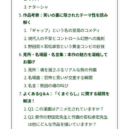
ナターシャ
作品考察：笑いの裏に隠されたテーマ性を読み
解く
「ギャップ」という名の至高のコメディ
現代人の不安とコントロール幻想への風刺
野田宏×若松卓宏という黄金コンビの妙技
見所・名場面・名言集：本作の魅力を凝縮して
お届け
見所：魂を揺さぶるリアルな熊の作画
名場面：恐怖と笑いが交差する瞬間
名言：熊田の魂の叫び
よくあるQ＆A：『くまぐらし』に関する疑問を
解決！
Q1: この漫画はアニメ化されていますか？
Q2: 原作の野田宏先生と作画の若松卓宏先生
は他にどんな作品を描いていますか？