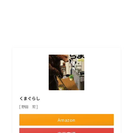
くまぐらし
[ 野田 宏 ]
Amazon