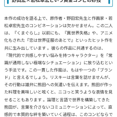
本作の成功を語る上で、原作者・野田宏先生と作画家・若
松卓宏先生のコンビネーションは欠かせません。この二人
は、『くまぐらし』以前にも、『異世界失格』や、アニメ
化もされた『恋は世界征服のあとで』といったヒット作を
共に生み出しています
。彼らの作品に共通するのは、
「現代的で共感しやすい悩みを持つキャラクター」を「常
識が通用しない極端なシチュエーション」に放り込むとい
う手法です。この一貫した作風は、もはや一つの「ブラン
ド」と言えるでしょう。リスキーは言葉を話せませんが、
その行動は雄弁に熊田への気遣いを伝えます。熊田が作っ
た料理を美味しいと呟くと、ニコっと笑うような表情を見
せることもあります
。論理と言語で世界を構築してきた
熊田が、言葉を介さないコミュニケーションによって、直
感的で本質的な絆を築いていく過程は、このコンビならで