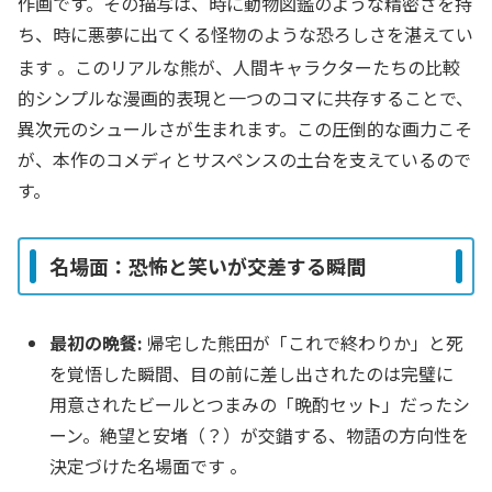
作画です。その描写は、時に動物図鑑のような精密さを持
ち、時に悪夢に出てくる怪物のような恐ろしさを湛えてい
ます
。このリアルな熊が、人間キャラクターたちの比較
的シンプルな漫画的表現と一つのコマに共存することで、
異次元のシュールさが生まれます。この圧倒的な画力こそ
が、本作のコメディとサスペンスの土台を支えているので
す。
名場面：恐怖と笑いが交差する瞬間
最初の晩餐:
帰宅した熊田が「これで終わりか」と死
を覚悟した瞬間、目の前に差し出されたのは完璧に
用意されたビールとつまみの「晩酌セット」だったシ
ーン。絶望と安堵（？）が交錯する、物語の方向性を
決定づけた名場面です 。