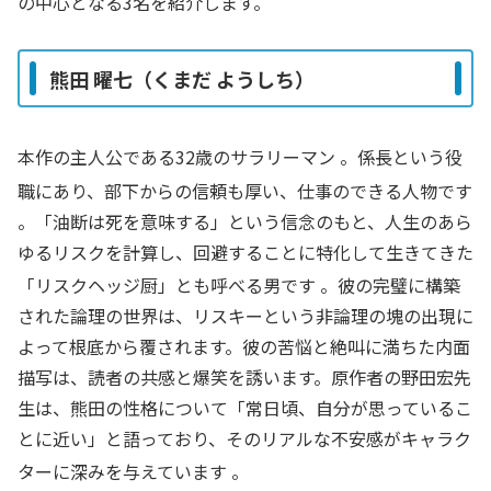
の中心となる3名を紹介します。
熊田 曜七（くまだ ようしち）
本作の主人公である32歳のサラリーマン
。係長という役
職にあり、部下からの信頼も厚い、仕事のできる人物です
。「油断は死を意味する」という信念のもと、人生のあら
ゆるリスクを計算し、回避することに特化して生きてきた
「リスクヘッジ厨」とも呼べる男です
。彼の完璧に構築
された論理の世界は、リスキーという非論理の塊の出現に
よって根底から覆されます。彼の苦悩と絶叫に満ちた内面
描写は、読者の共感と爆笑を誘います。原作者の野田宏先
生は、熊田の性格について「常日頃、自分が思っているこ
とに近い」と語っており、そのリアルな不安感がキャラク
ターに深みを与えています
。