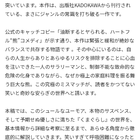
突いています。本作は、出版社KADOKAWAから刊行され
ている、まさにジャンルの常識を打ち破る一作です。
公式のキャッチコピー「油断するとヤられる、ハートフ
ル“熊”コメディ」が示す通り、本作は緊張と緩和が絶妙な
バランスで共存する物語です 。その中心にいるのは、自
らの人生からありとあらゆるリスクを排除することに心血
を注いできた一人のサラリーマンと、制御不能な致命的な
危険の化身でありながら、なぜか極上の家庭料理を振る舞
う巨大な熊。この究極のミスマッチが、読者をかつてない
笑いと奇妙な安らぎの世界へと誘います。
本稿では、このシュールなユーモア、本物のサスペンス、
そして予期せぬ優しさに満ちた『くまぐらし』の世界を、
基本情報から詳細な考察に至るまで、あらゆる角度から徹
底的に解説していきます。笑いすぎて呼吸困難になったと