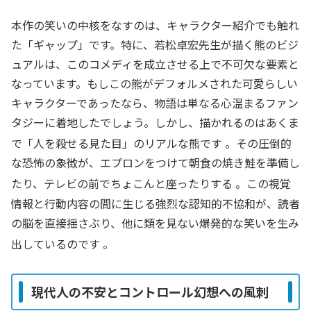
本作の笑いの中核をなすのは、キャラクター紹介でも触れ
た「ギャップ」です。特に、若松卓宏先生が描く熊のビジ
ュアルは、このコメディを成立させる上で不可欠な要素と
なっています。もしこの熊がデフォルメされた可愛らしい
キャラクターであったなら、物語は単なる心温まるファン
タジーに着地したでしょう。しかし、描かれるのはあくま
で「人を殺せる見た目」のリアルな熊です
。その圧倒的
な恐怖の象徴が、エプロンをつけて朝食の焼き鮭を準備し
たり、テレビの前でちょこんと座ったりする
。この視覚
情報と行動内容の間に生じる強烈な認知的不協和が、読者
の脳を直接揺さぶり、他に類を見ない爆発的な笑いを生み
出しているのです
。
現代人の不安とコントロール幻想への風刺