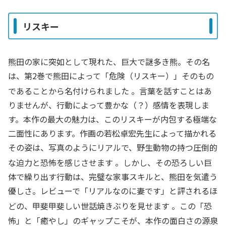
リスキー
熊田の家に突如として現れた、巨大で謎多き熊。その名
は、第2巻で熊田によって「危険（リスキー）」そのもの
であることから名付けられました
。言葉を話すことはあ
りませんが、行動によって豊かな（？）感情を表現しま
す。本作の最大の魅力は、このリスキーが内包する極端な
二面性にあります。作画の若松卓宏先生によって描かれる
その姿は、写真のようにリアルで、野生動物の持つ圧倒的
な迫力と恐怖を感じさせます
。しかし、その恐ろしい巨
体で繰り出す行動は、完璧な家事スキルと、熊田を気遣う
優しさ。レビューで「リアルなのに妻です」と評されるほ
どの、甲斐甲斐しい世話焼きぶりを見せます
。この「恐
怖」と「癒やし」のギャップこそが、本作の面白さの源泉