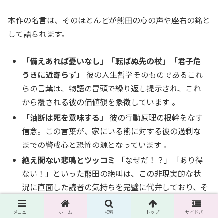
本作の名言は、そのほとんどが熊田の心の声や座右の銘と
して語られます。
「備えあれば憂いなし」「転ばぬ先の杖」「君子危
うきに近寄らず」
彼の人生哲学そのものであるこれ
らの言葉は、物語の冒頭で繰り返し提示され、これ
から覆される彼の価値観を象徴しています 。
「油断は死を意味する」
彼の行動原理の根幹をなす
信念。この言葉が、家にいる熊に対する彼の過剰な
までの警戒心と恐怖の源となっています 。
絶え間ない悲鳴とツッコミ
「なぜだ！？」「あり得
ない！」といった熊田の絶叫は、この非現実的な状
況に直面した読者の気持ちを完璧に代弁しており、そ
れ自体が本作を象徴する「名言」と言えるでしょう。
メニュー
ホーム
検索
トップ
サイドバー