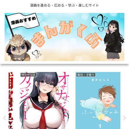
漫画を進める・広める・学ぶ・楽しむサイト
サスペンス
育児・子育て
復