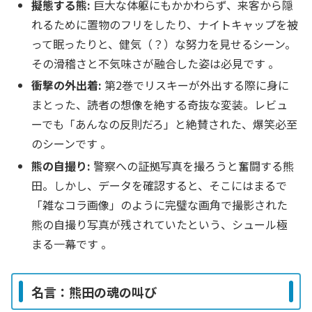
擬態する熊:
巨大な体躯にもかかわらず、来客から隠
れるために置物のフリをしたり、ナイトキャップを被
って眠ったりと、健気（？）な努力を見せるシーン。
その滑稽さと不気味さが融合した姿は必見です 。
衝撃の外出着:
第2巻でリスキーが外出する際に身に
まとった、読者の想像を絶する奇抜な変装。レビュ
ーでも「あんなの反則だろ」と絶賛された、爆笑必至
のシーンです 。
熊の自撮り:
警察への証拠写真を撮ろうと奮闘する熊
田。しかし、データを確認すると、そこにはまるで
「雑なコラ画像」のように完璧な画角で撮影された
熊の自撮り写真が残されていたという、シュール極
まる一幕です 。
名言：熊田の魂の叫び