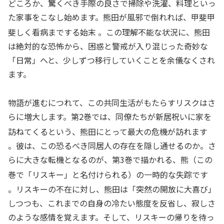
どころか、驚くべき手際の良さで掃除や洗濯、料理といっ
た家事をこなし始めます。熊田が風邪で倒れれば、甲斐甲
斐しく看病までする始末
。この理解不能な状況に、熊田
は絶対的な恐怖から、困惑と警戒が入り混じった奇妙な
「日常」へと、少しずつ移行していくことを余儀なくされ
ます。
物語が進むにつれて、この共同生活がもたらすリスクはさ
らに増大します。第2巻では、同僚たちが新居祝いに家を
訪ねてくるという、熊田にとって最大の危機が訪れます
。彼は、この恐るべき同居人の存在を隠し通せるのか。さ
らに大きな転機となるのが、第3巻で描かれる、熊（この
巻で「リスキー」と名付けられる）の一時的な失踪です
。リスキーの不在に対し、熊田は「突然の開放に大喜び」
しつつも、これまでの自身の冷たい態度を反省し、寂しさ
のような感情を覚えます。そして、リスキーの帰りを待っ