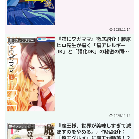
2025.11.14
『猫にワガママ』徹底紹介！藤原
現代ファンタジー
ヒロ先生が描く「猫アレルギー
JK」と「猫化DK」の秘密の同居
ラブコメ
2025.11.14
『魔王様、世界が美味しすぎて滅
現代ファンタジー
ぼすのをやめる。』作品紹介：
「埼玉グルメ」に魔王が陥落！？