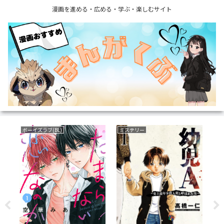
漫画を進める・広める・学ぶ・楽しむサイト
ボーイズラブ(BL)
ミステリー
フ