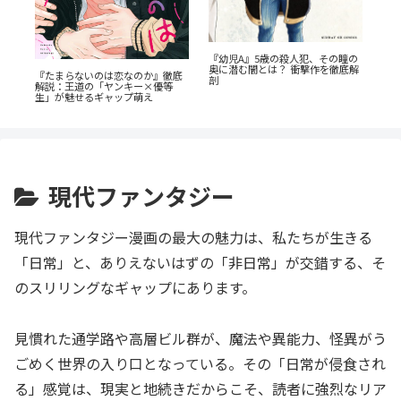
ン
『幼児A』5歳の殺人犯、その瞳の
あの
全
奥に潜む闇とは？ 衝撃作を徹底解
AN
『たまらないのは恋なのか』徹底
剖
の
解説：王道の「ヤンキー×優等
生」が魅せるギャップ萌え
現代ファンタジー
現代ファンタジー漫画の最大の魅力は、私たちが生きる
「日常」と、ありえないはずの「非日常」が交錯する、そ
のスリリングなギャップにあります。
見慣れた通学路や高層ビル群が、魔法や異能力、怪異がう
ごめく世界の入り口となっている。その「日常が侵食され
る」感覚は、現実と地続きだからこそ、読者に強烈なリア