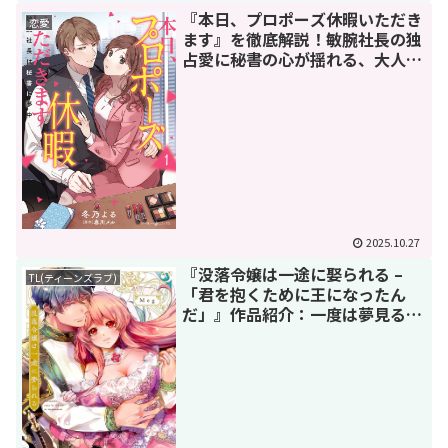
『本日、プロポーズ休暇いただき
恋愛
ます』を徹底解説！敏腕社長の独
占愛に秘書の心が揺れる、大人の
極上オフィスラブ
2025.10.27
『没落令嬢は一途に娶られる –
TL(ティーンズラブ)
「君を抱くために王になったん
だ」』作品紹介：一度は夢見る究
極の愛