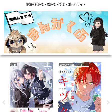
漫画を進める・広める・学ぶ・楽しむサイト
恋愛
異世界もの(転生・転移・成り上がり・異世界ファンタジー)
サ