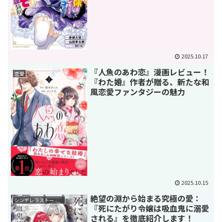
2025.10.17
『人魚のあわ恋』漫画レビュー！
恋愛
『わた婚』作者が贈る、新たな和
風恋愛ファンタジーの魅力
2025.10.15
絶望の淵から始まる究極の愛：
シンデレラストーリー
『死にたがり令嬢は吸血鬼に溺愛
される』を徹底紹介します！