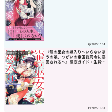
2025.10.14
『龍の巫女の嫁入り～いらないほ
中華ファンタジー
うの娘、つがいの帝国総司令に溺
愛される～』徹底ガイド：生贄の
少女に奇跡と希望の花が開く
2025.10.13