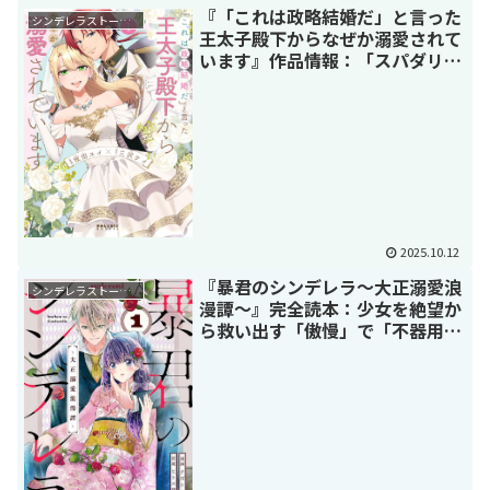
『「これは政略結婚だ」と言った
シンデレラストーリー
王太子殿下からなぜか溺愛されて
います』作品情報：「スパダリ王
太子」×「健気な薄幸令嬢」の溺
愛ラブロマンス
2025.10.12
『暴君のシンデレラ～大正溺愛浪
シンデレラストーリー
漫譚～』完全読本：少女を絶望か
ら救い出す「傲慢」で「不器用」
な愛情