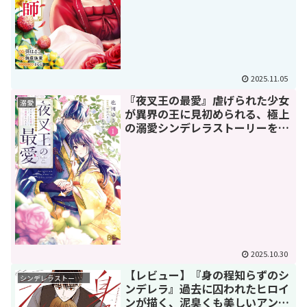
2025.11.05
『夜叉王の最愛』虐げられた少女
溺愛
が異界の王に見初められる、極上
の溺愛シンデレラストーリーを徹
底解説！
2025.10.30
【レビュー】『身の程知らずのシ
シンデレラストーリー
ンデレラ』過去に囚われたヒロイ
ンが描く、泥臭くも美しいアン