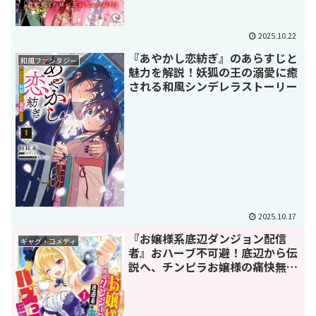
2025.10.22
『あやかし恋紡ぎ』のあらすじと
和風ファンタジー
魅力を解説！妖狐の王の溺愛に癒
される和風シンデレラストーリー
2025.10.17
『お嬢様系底辺ダンジョン配信
ギャグ・コメディ
者』おハーブ不可避！底辺から伝
説へ、チンピラお嬢様の痛快無双
バズ伝説！