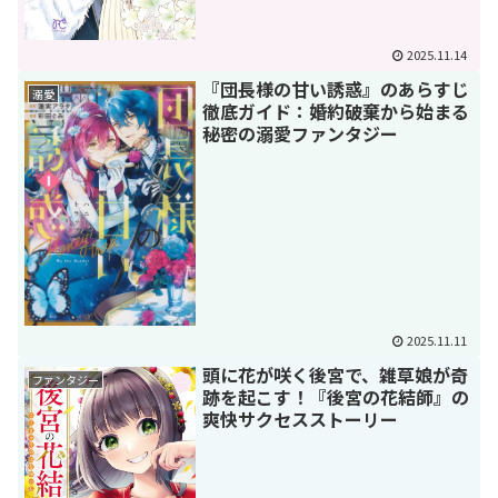
2025.11.14
『団長様の甘い誘惑』のあらすじ
溺愛
徹底ガイド：婚約破棄から始まる
秘密の溺愛ファンタジー
2025.11.11
頭に花が咲く後宮で、雑草娘が奇
ファンタジー
跡を起こす！『後宮の花結師』の
爽快サクセスストーリー