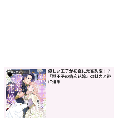
優しい王子が初夜に鬼畜豹変！？
西洋ファンタジー
『獣王子の偽恋花嫁』の魅力と謎
に迫る