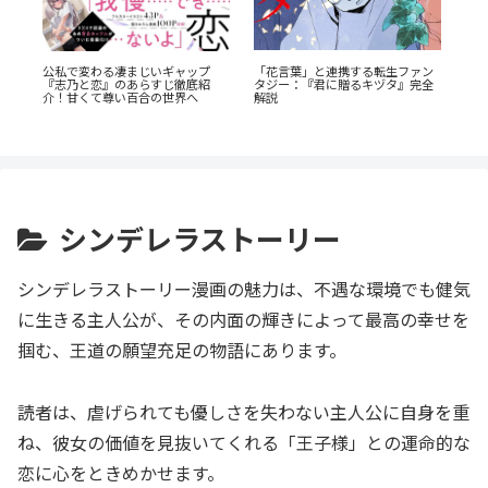
「花言葉」と連携する転生ファン
公私で変わる凄まじいギャップ
か
『
タジー：『君に贈るキヅタ』完全
『志乃と恋』のあらすじ徹底紹
教
解説
介！甘くて尊い百合の世界へ
を
シンデレラストーリー
シンデレラストーリー漫画の魅力は、不遇な環境でも健気
に生きる主人公が、その内面の輝きによって最高の幸せを
掴む、王道の願望充足の物語にあります。
読者は、虐げられても優しさを失わない主人公に自身を重
ね、彼女の価値を見抜いてくれる「王子様」との運命的な
恋に心をときめかせます。