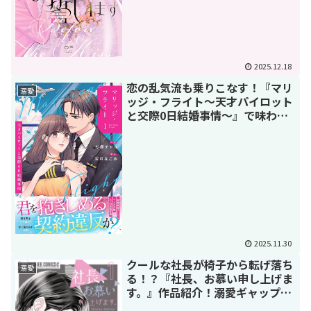
2025.12.18
恋の乱気流も乗りこなす！『マリ
溺愛
ッジ・フライト〜天才パイロット
と交際0日結婚事情〜』で味わう
極上の契約結婚
2025.11.30
クールな社長が椅子から転げ落ち
溺愛
る！？『社長、お慕い申し上げま
す。』作品紹介！溺愛ギャップに
沼る！