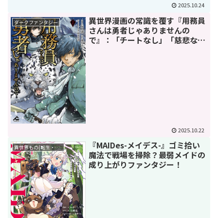
2025.10.24
異世界漫画の常識を覆す『用務員
ダークファンタジー
さんは勇者じゃありませんの
で』：「チートなし」「慈悲な
し」の理不尽ダークファンタジー
2025.10.22
『MAIDes-メイデス-』ゴミ拾い
異世界もの(転生・転移・成り上がり・異世界ファンタジー)
魔法で戦場を掃除？最弱メイドの
成り上がりファンタジー！