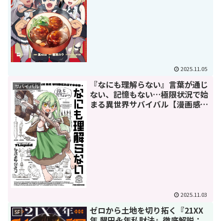
2025.11.05
『なにも理解らない』言葉が通じ
サバイバル
ない、記憶もない…極限状況で始
まる異世界サバイバル【漫画感
想】
2025.11.03
ゼロから土地を切り拓く『21XX
SF
年 墾田永年私財法』徹底解説：