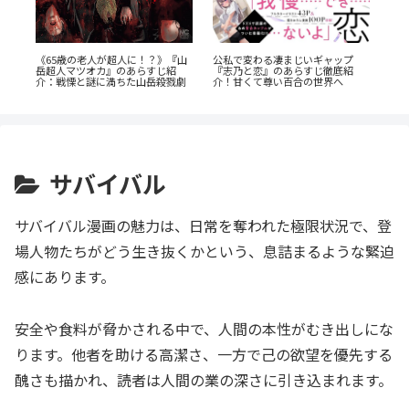
公私で変わる凄まじいギャップ
《65歳の老人が超人に！？》『山
・
『
『志乃と恋』のあらすじ徹底紹
岳超人マツオカ』のあらすじ紹
s』
だ
介！甘くて尊い百合の世界へ
介：戦慄と謎に満ちた山岳殺戮劇
巻
は
サバイバル
サバイバル漫画の魅力は、日常を奪われた極限状況で、登
場人物たちがどう生き抜くかという、息詰まるような緊迫
感にあります。
安全や食料が脅かされる中で、人間の本性がむき出しにな
ります。他者を助ける高潔さ、一方で己の欲望を優先する
醜さも描かれ、読者は人間の業の深さに引き込まれます。