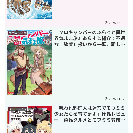
2025.12.11
『ソロキャンパーのふらっと異世
スローライフ
界気まま旅』あらすじ紹介：不遇
な「放置」扱いから一転、新しい
スローライフの魅力
2025.11.12
『呪われ料理人は迷宮でモフミミ
スローライフ
少女たちを育てます』作品レビュ
ー：絶品グルメとモフミミ育成、
時々シリアスな異世界攻略譚