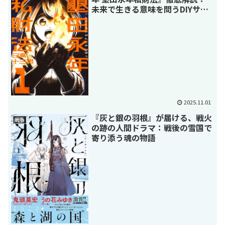
未来で生きる意味を問うDIYサバ
イバル
2025.11.01
『灰と銀の羽根』が届ける、戦火
戦争
の跡の人間ドラマ：戦後の雪国で
寄り添う魂の物語