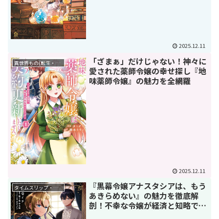
2025.12.11
「ざまぁ」だけじゃない！神々に
異世界もの(転生・転移・成り上がり・異世界ファンタジー)
愛された薬師令嬢の幸せ探し『地
味薬師令嬢』の魅力を全網羅
2025.12.11
『黒幕令嬢アナスタシアは、もう
タイムスリップ・タイムリープ
あきらめない』の魅力を徹底解
剖！不幸な令嬢が経済と知略で世
界を動かす爽快逆転劇