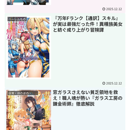
2025.12.12
『万年Fランク【通訳】スキル』
ハーレムもの
が実は最強だった件！異種族美女
と紡ぐ成り上がり冒険譚
2025.12.12
窓ガラスさえない貧乏領地を救
日常・ほのぼの・癒し
え！職人魂が熱い『ガラス工房の
錬金術師』徹底解説