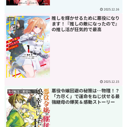
2025.12.16
推しを輝かせるために悪役になり
恋愛
ます！『推しの敵になったので』
の推し活が狂気的で最高
2025.12.15
悪役令嬢回避の秘策は…物理！？
悪役転生・悪役令嬢もの
「力尽く」で運命をねじ伏せる最
強継母の爆笑＆感動ストーリー