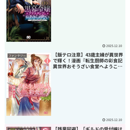
2025.12.10
【飯テロ注意】43歳主婦が異世界
ファンタジー
で輝く！漫画『転生厨師の彩食記
異世界おそうざい食堂へようこ
そ！』を徹底解説
2025.12.10
【残業回避】「ギルドの受付嬢は
ビジネス・仕事もの