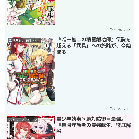
2025.12.15
『唯一無二の精霊鍛冶師』伝説を
異世界もの(転生・転移・成り上がり・異世界ファンタジー)
超える「武具」への旅路が、今始
まる
2025.12.15
美少年執事×絶対防御＝最強。
バトル・アクション
『楽園守護者の最強転生』徹底解
説