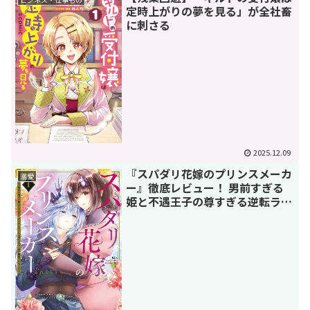
定時上がりの夢を見る」が全社畜
に刺さる
2025.12.09
『スパダリ花嫁のプリンスメーカ
溺愛
ー』徹底レビュー！ 男前すぎる
姫と不遇王子の尊すぎる逆転ラブ
に沼る