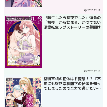
2025.12.19
『転生したら初夜でした』運命の
悪役転生・悪役令嬢もの
「初夜」から始まる、かつてない
溺愛転生ラブストーリーの幕開け
2025.12.18
堅物宰相の正体はド変態！？『不
溺愛
覚にも堅物宰相閣下の秘密を知っ
てしまったので全力で逃げたい』
を徹底解剖