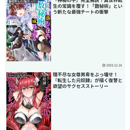
『神秘の子』完全解説！異世界転
異世界もの(転生・転移・成り上がり・異世界ファンタジー)
生の常識を覆す！「数秘術」とい
う新たな最強チートの衝撃
2025.12.16
理不尽な女尊男卑をぶっ壊せ！
ハーレムもの
『転生した元奴隷』が描く復讐と
欲望のサクセスストーリー