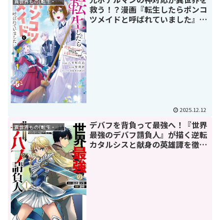
異世界もの(転生・転移・成り上がり・異世界ファンタジー)
救う！？漫画『転生したらポンコ
ツメイドと呼ばれていました』の
全貌と魅力
2025.12.12
デバフを背負って最強へ！『世界
異世界もの(転生・転移・成り上がり・異世界ファンタジー)
最強のデバフ請負人』が描く逆転
カタルシスと献身の英雄譚を徹底
解剖