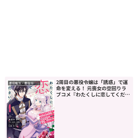
2周目の悪役令嬢は「誘惑」で運
悪役転生・悪役令嬢もの
命を変える！ 元喪女の空回りラ
ブコメ『わたくしに恋してくださ
い！』