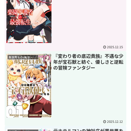
2025.12.15
『変わり者の底辺貴族』不遇な少
異世界もの(転生・転移・成り上がり・異世界ファンタジー)
年が宝石獣と紡ぐ、優しさと逆転
の冒険ファンタジー
2025.12.12
元ホテルマンの神対応が異世界を