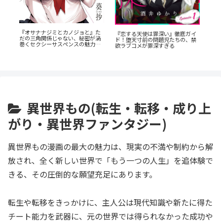
『
『オサナナジミとカノジョと』た
も
『恋する天使は罪深い』徹底ガイ
ク
だの三角関係じゃない、秘密が渦
乗
ド！堕天寸前の問題児たちの、禁
と
巻くセクシーサスペンスの魅力と
欲ラブコメが罪深すぎる
は？
異世界もの(転生・転移・成り上
がり・異世界ファンタジー)
異世界もの漫画の最大の魅力は、現実の不満や制約から解
放され、全く新しい世界で「もう一つの人生」を追体験で
きる、その圧倒的な願望充足にあります。
転生や転移をきっかけに、主人公は現代知識や新たに得た
チート能力を武器に、元の世界では得られなかった成功や