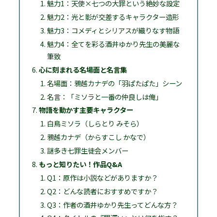
魅力1：天使×七つの大罪という絶妙な設定
魅力2：光と影が交差するキャラクター造形
魅力3：コメディとシリアスが織りなす物語
魅力4：全てを彩る酒井ゆかり先生の美麗な
筆致
心に刻まれる名場面と名言集
名場面：鴉越カナデの「羽ぱたぱた」シーン
名言：「ミソラと一番の仲良しは俺」
物語を動かす主要キャラクター
白鳥ミソラ（しらとり みそら）
鴉越カナデ（からすこし かなで）
謎多き七罪生徒会メンバー
もっと知りたい！作品Q&A
Q1：原作は小説などがありますか？
Q2：どんな読者におすすめですか？
Q3：作者の酒井ゆかり先生ってどんな方？