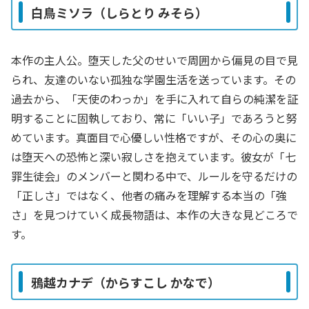
白鳥ミソラ（しらとり みそら）
本作の主人公。堕天した父のせいで周囲から偏見の目で見
られ、友達のいない孤独な学園生活を送っています。その
過去から、「天使のわっか」を手に入れて自らの純潔を証
明することに固執しており、常に「いい子」であろうと努
めています。真面目で心優しい性格ですが、その心の奥に
は堕天への恐怖と深い寂しさを抱えています。彼女が「七
罪生徒会」のメンバーと関わる中で、ルールを守るだけの
「正しさ」ではなく、他者の痛みを理解する本当の「強
さ」を見つけていく成長物語は、本作の大きな見どころで
す。
鴉越カナデ（からすこし かなで）