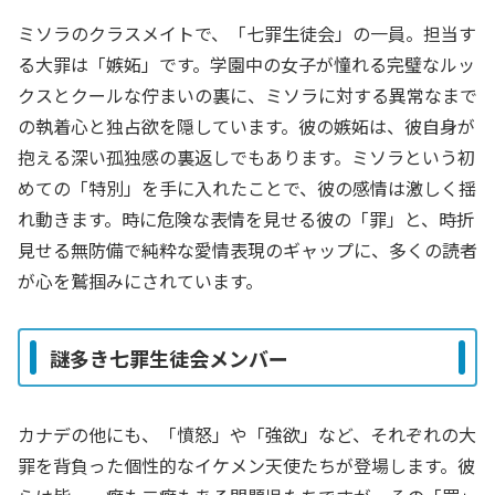
ミソラのクラスメイトで、「七罪生徒会」の一員。担当す
る大罪は「嫉妬」です。学園中の女子が憧れる完璧なルッ
クスとクールな佇まいの裏に、ミソラに対する異常なまで
の執着心と独占欲を隠しています。彼の嫉妬は、彼自身が
抱える深い孤独感の裏返しでもあります。ミソラという初
めての「特別」を手に入れたことで、彼の感情は激しく揺
れ動きます。時に危険な表情を見せる彼の「罪」と、時折
見せる無防備で純粋な愛情表現のギャップに、多くの読者
が心を鷲掴みにされています。
謎多き七罪生徒会メンバー
カナデの他にも、「憤怒」や「強欲」など、それぞれの大
罪を背負った個性的なイケメン天使たちが登場します。彼