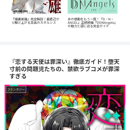
『たろうのまにまに』徹底紹介！
D・N・
『恋する天使は罪深い』徹底ガイ
クズなヒモ男に沼る人続出の理由
ngels』
ド！堕天寸前の問題児たちの、禁
と「まにまに」の意味とは？
イド
欲ラブコメが罪深すぎる
『恋する天使は罪深い』徹底ガイド！堕天
寸前の問題児たちの、禁欲ラブコメが罪深
すぎる
ファンタジー