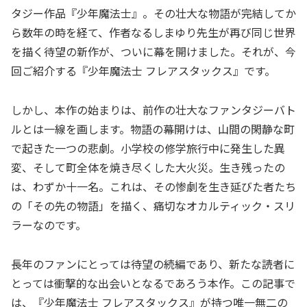
タジー作品『少年魔法士』。その壮大な物語が完結してか
ら数年の時を経て、作者なるしまゆり先生が再び同じ世界
を描く待望の新作が、ついに幕を開けました。それが、今
回ご紹介する『少年魔法士 フレアスタックス』です。
しかし、本作の始まりは、前作の壮大なファンタジーバト
ルとは一線を画します。物語の幕開けは、山間の閑静な町
で起きた一つの悲劇。小学校の修学旅行中に発生した異
変、そして町全体を焼き尽くした大火災。生き残ったの
は、わずか十一名。これは、その惨劇を生き延びた者たち
の「その先の物語」を描く、痛切なオカルティック・スリ
ラーなのです。
長年のファンにとっては待望の続編であり、新たな読者に
とっては衝撃的な出会いとなるであろう本作。この記事で
は、『少年魔法士 フレアスタックス』が持つ唯一無二の