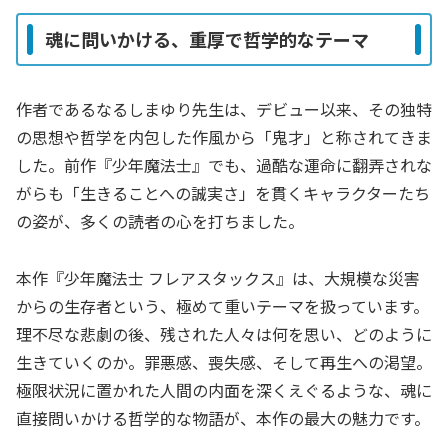
魂に問いかける、重厚で哲学的なテーマ
作者であるなるしまゆり先生は、デビュー以来、その独特
の思想や哲学を内包した作風から「鬼才」と称されてきま
した。前作『少年魔法士』でも、過酷な運命に翻弄されな
がらも「生きることへの誠実さ」を貫くキャラクターたち
の姿が、多くの読者の心を打ちました。
本作『少年魔法士 フレアスタックス』は、大規模な災害
からの生存者という、極めて重いテーマを扱っています。
理不尽な悲劇の後、残された人々は何を思い、どのように
生きていくのか。罪悪感、喪失感、そして再生への渇望。
極限状況に置かれた人間の内面を深くえぐるような、魂に
直接問いかける哲学的な物語が、本作の最大の魅力です。