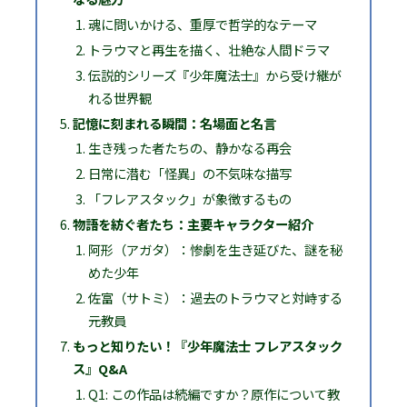
魂に問いかける、重厚で哲学的なテーマ
トラウマと再生を描く、壮絶な人間ドラマ
伝説的シリーズ『少年魔法士』から受け継が
れる世界観
記憶に刻まれる瞬間：名場面と名言
生き残った者たちの、静かなる再会
日常に潜む「怪異」の不気味な描写
「フレアスタック」が象徴するもの
物語を紡ぐ者たち：主要キャラクター紹介
阿形（アガタ）：惨劇を生き延びた、謎を秘
めた少年
佐富（サトミ）：過去のトラウマと対峙する
元教員
もっと知りたい！『少年魔法士 フレアスタック
ス』Q&A
Q1: この作品は続編ですか？原作について教