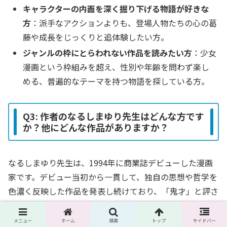
キャラクターの内面を深く掘り下げる物語が好きな
方
：派手なアクションよりも、登場人物たちの心の葛
藤や成長をじっくりと追体験したい方。
ジャンルの枠にとらわれない作品を読みたい方
：少女
漫画という枠組みを超え、性別や年齢を問わず楽し
める、普遍的なテーマを持つ物語を探している方。
Q3: 作者のなるしまゆり先生はどんな方です
か？他にどんな作品がありますか？
なるしまゆり先生は、1994年に商業誌デビューした漫画
家です。デビュー当初から一貫して、独自の思想や哲学を
色濃く反映した作品を発表し続けており、「鬼才」と評さ
れています。インタビューでは、絵を描くこと自体より
も、物語や世界観を構築する「妄想」を表現する手段とし
メニュー
ホーム
検索
トップ
サイドバー