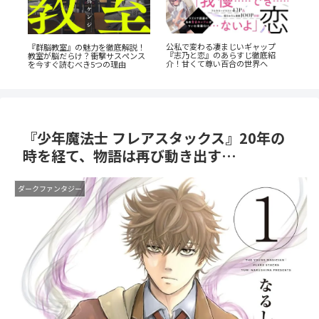
『
公私で変わる凄まじいギャップ
コ
『群脳教室』の魅力を徹底解説！
発
『志乃と恋』のあらすじ徹底紹
女
教室が脳だらけ？衝撃サスペンス
ン
介！甘くて尊い百合の世界へ
を今すぐ読むべき5つの理由
『少年魔法士 フレアスタックス』20年の
時を経て、物語は再び動き出す…
ダークファンタジー