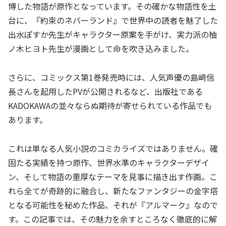
博した物語が原作となっています。その確かな物語性を土
台に、『約束のネバーランド』で世界中の読者を魅了した
出水ぽすか先生がキャラクター原案を手がけ、実力派の柚
ノ木ヒヨト先生が漫画として命を吹き込みました。
さらに、コミックス第1巻発売時には、人気声優の島﨑信
長さんを起用したPVが公開されるなど、出版社である
KADOKAWAの並々ならぬ期待が寄せられている作品でも
あります。
これは単なる人気小説のコミカライズではありません。確
固たる実績を持つ原作、世界水準のキャラクターデザイ
ン、そして物語の重厚なテーマを見事に描き出す作画。こ
れら全てが奇跡的に融合し、新たなファンタジーの金字塔
となる可能性を秘めた作品、それが『アルマーク』なので
す。この記事では、その魅力を余すところなく徹底的に解