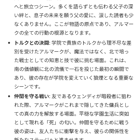
へと旅立つシーン。多くを語らずとも伝わる父子の深
い絆と、息子の未来を願う父の愛に、涙した読者も少
なくありません。ここが物語の原点であり、アルマー
クの全ての行動の根源となります。
トルクとの決闘
: 学院で貴族のトルクから理不尽な差
別を受けたアルマークが、魔法ではなく、北で培っ
た戦士としての知恵と技で彼に挑む場面。これは、
南の価値観に北の流儀で一石を投じた最初の瞬間で
あり、彼の存在が学院を変えていく狼煙となる重要な
シーンです。
仲間を守る戦い
: 友であるウェンディが暗殺者に狙わ
れた際、アルマークがこれまで隠してきた傭兵とし
ての真の力を解放する場面。平穏な学園生活に突如
として現れる「死」の匂い。仲間を守るために戦う
彼の姿は、友人たちに衝撃を与え、彼らの関係性を
新たなステージへと進ませます。