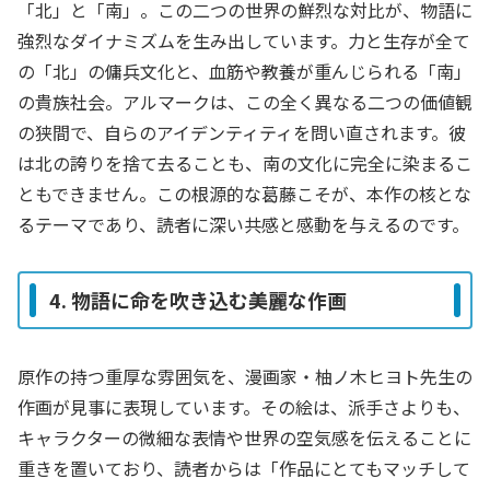
「北」と「南」。この二つの世界の鮮烈な対比が、物語に
強烈なダイナミズムを生み出しています。力と生存が全て
の「北」の傭兵文化と、血筋や教養が重んじられる「南」
の貴族社会。アルマークは、この全く異なる二つの価値観
の狭間で、自らのアイデンティティを問い直されます。彼
は北の誇りを捨て去ることも、南の文化に完全に染まるこ
ともできません。この根源的な葛藤こそが、本作の核とな
るテーマであり、読者に深い共感と感動を与えるのです。
4. 物語に命を吹き込む美麗な作画
原作の持つ重厚な雰囲気を、漫画家・柚ノ木ヒヨト先生の
作画が見事に表現しています。その絵は、派手さよりも、
キャラクターの微細な表情や世界の空気感を伝えることに
重きを置いており、読者からは「作品にとてもマッチして