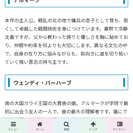
本作の主人公。戦乱の北の地で傭兵の息子として育ち、若
くして卓越した戦闘技術を身につけています。寡黙で冷静
沈着ですが、父から教わった誇りと優しさを胸に秘めてお
り、仲間や約束を何よりも大切にします。異なる文化の中
で、自身の在り方に悩みながらも、前向きに道を切り拓い
ていく強い意志の持ち主です。
ウェンディ・バーハーブ
南の大国ガライ王国の大貴族の娘。アルマークが学院で最
初に出会う友人の一人で、彼の最大の理解者です。誰にで
も分け隔てなく接する優しさを持っていますが、その裏に
は重い宿命を背負っており、作中屈指の精神的な強さを秘
メニュー
ホーム
検索
トップ
サイドバー