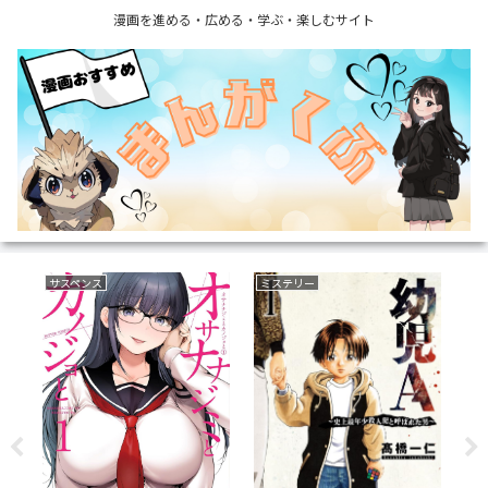
漫画を進める・広める・学ぶ・楽しむサイト
サバイバルホラー
異世界もの(転生・転移・成り上がり・異世界ファンタジー)
フ