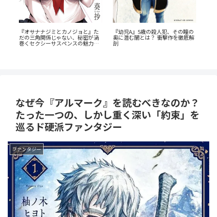
「花言葉」と連携する転生ファン
瞳の
『
『群脳教室』の魅力を徹底解説！
タジー：『君に贈るキヅタ』完全
底解
ら
教室が脳だらけ？衝撃サスペンス
解説
を今すぐ読むべき5つの理由
なぜ今『アルマーク』を読むべきなのか？
たった一つの、しかし重く深い「約束」を
巡るド硬派ファンタジー
ファンタジー