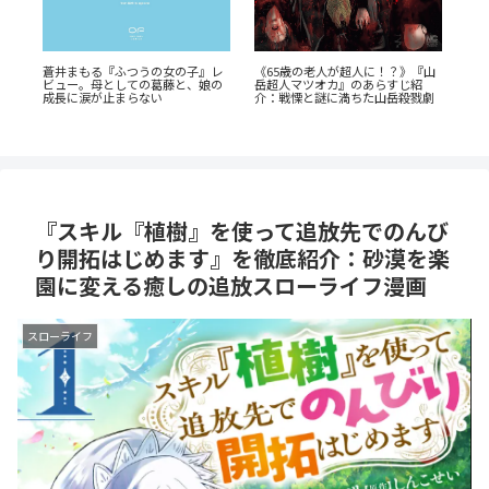
『
『幼児A』5歳の殺人犯、その瞳の
『山
『群脳教室』の魅力を徹底解説！
ク
奥に潜む闇とは？ 衝撃作を徹底解
教室が脳だらけ？衝撃サスペンス
と
剖
劇
を今すぐ読むべき5つの理由
『スキル『植樹』を使って追放先でのんび
り開拓はじめます』を徹底紹介：砂漠を楽
園に変える癒しの追放スローライフ漫画
スローライフ