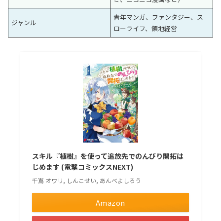
青年マンガ、ファンタジー、ス
ジャンル
ローライフ、領地経営
スキル『植樹』を使って追放先でのんびり開拓は
じめます (電撃コミックスNEXT)
千嶌 オワリ, しんこせい, あんべよしろう
Amazon