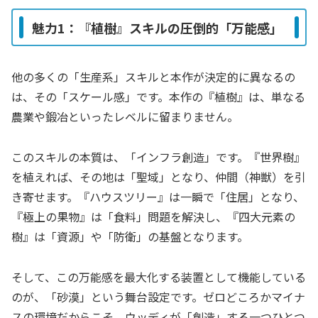
魅力1：『植樹』スキルの圧倒的「万能感」
他の多くの「生産系」スキルと本作が決定的に異なるの
は、その「スケール感」です。本作の『植樹』は、単なる
農業や鍛冶といったレベルに留まりません。
このスキルの本質は、「インフラ創造」です。『世界樹』
を植えれば、その地は「聖域」となり、仲間（神獣）を引
き寄せます。『ハウスツリー』は一瞬で「住居」となり、
『極上の果物』は「食料」問題を解決し、『四大元素の
樹』は「資源」や「防衛」の基盤となります。
そして、この万能感を最大化する装置として機能している
のが、「砂漠」という舞台設定です。ゼロどころかマイナ
スの環境だからこそ、ウッディが「創造」する一つひとつ