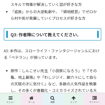
スキルで物事が解決していく話が好きな方
「追放」からの大逆転劇や、「領地経営」でゼロか
ら村や街が発展していくプロセスが好きな方
Q3: 作者陣について教えてください。
A3: 本作は、スローライフ・ファンタジージャンルにおけ
る「ベテラン」が揃っています。
原作：しんこせい先生「小説家になろう」で『その
亀、地上最強』や『わしジジイ、齢六十にして自ら
の天賦の才に気付く』など、多数の人気作品を執筆
し、その多くが書籍化・コミカライズされている大
人気作家です。
メニュー
ホーム
検索
トップ
サイドバー
漫画：千嶌オワリ先生『やる気なし英雄譚』のコミ