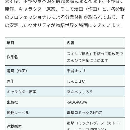
まずは、本作の基本的な情報を表にまとめます。本作は、
原作、キャラクター原案、そして漫画（作画）と、各分野
のプロフェッショナルによる分業体制が取られており、そ
の安定したクオリティが物語世界を強固に支えています。
項目
内容
スキル『植樹』を使って追放先で
作品名
のんびり開拓はじめます
漫画（作画）
千嶌オワリ
原作
しんこせい
キャラクター原案
あんべよしろう
出版社
KADOKAWA
掲載レーベル
電撃コミックスNEXT
電撃コミックレグルス（カドコ
連載媒体
ミ、ニコニコ漫画など）