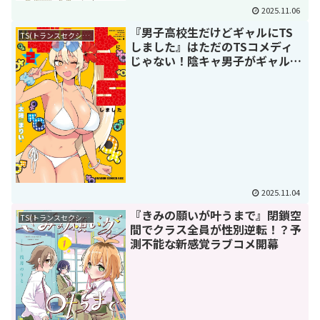
2025.11.06
『男子高校生だけどギャルにTS
TS(トランスセクシュアル)
しました』はただのTSコメディ
じゃない！陰キャ男子がギャル女
子校で生き抜く爆笑サバイバル！
2025.11.04
『きみの願いが叶うまで』閉鎖空
TS(トランスセクシュアル)
間でクラス全員が性別逆転！？予
測不能な新感覚ラブコメ開幕