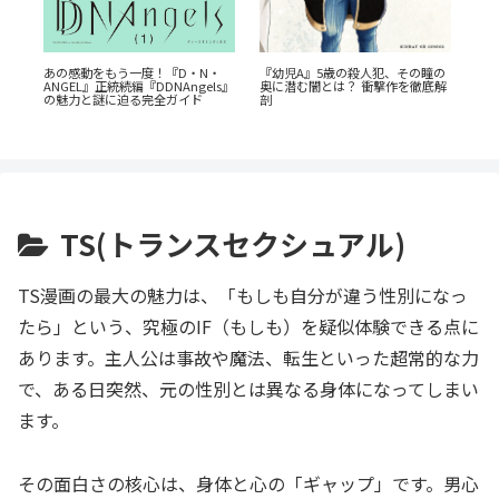
『幼児A』5歳の殺人犯、その瞳の
『山
あの感動をもう一度！『D・N・
電
奥に潜む闇とは？ 衝撃作を徹底解
ANGEL』正統続編『DDNAngels』
揺
剖
劇
の魅力と謎に迫る完全ガイド
客
TS(トランスセクシュアル)
TS漫画の最大の魅力は、「もしも自分が違う性別になっ
たら」という、究極のIF（もしも）を疑似体験できる点に
あります。主人公は事故や魔法、転生といった超常的な力
で、ある日突然、元の性別とは異なる身体になってしまい
ます。
その面白さの核心は、身体と心の「ギャップ」です。男心