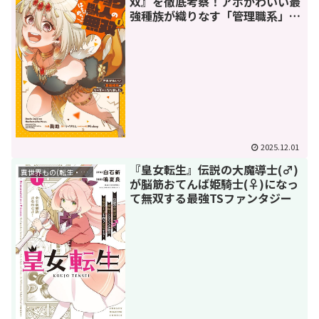
双』を徹底考察！アホかわいい最
強種族が織りなす「管理職系」異
世界コメディの全貌
2025.12.01
『皇女転生』伝説の大魔導士(♂)
異世界もの(転生・転移・成り上がり・異世界ファンタジー)
が脳筋おてんば姫騎士(♀)になっ
て無双する最強TSファンタジー