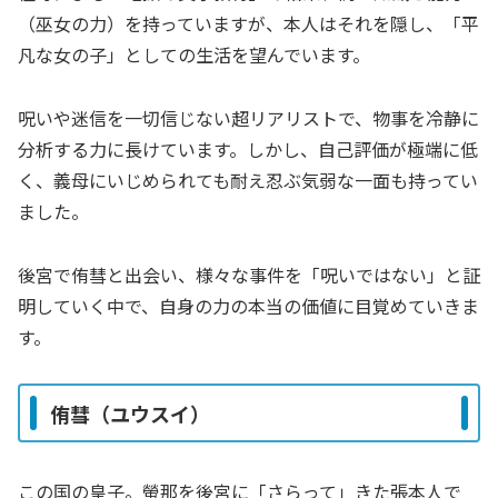
（巫女の力）を持っていますが、本人はそれを隠し、「平
凡な女の子」としての生活を望んでいます。
呪いや迷信を一切信じない超リアリストで、物事を冷静に
分析する力に長けています。しかし、自己評価が極端に低
く、義母にいじめられても耐え忍ぶ気弱な一面も持ってい
ました。
後宮で侑彗と出会い、様々な事件を「呪いではない」と証
明していく中で、自身の力の本当の価値に目覚めていきま
す。
侑彗（ユウスイ）
この国の皇子。螢那を後宮に「さらって」きた張本人で