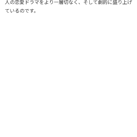
人の恋愛ドラマをより一層切なく、そして劇的に盛り上げ
ているのです。