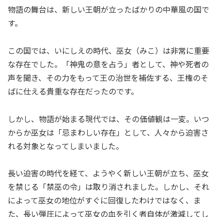
物語の舞台は、新しい王朝が立ったばかりの中華風の国で
す。
この国では、いにしえの時代、巫女（みこ）は非常に重要
な存在でした。「神鬼の意を占う」者として、神や死者の
声を聞き、その力をもって王の治世を補佐する、王権のそ
ばに仕える貴重な存在だったのです。
しかし、物語が始まる現代では、その価値観は一変。いつ
からか巫女は「忌まわしい存在」として、人々から迫害さ
れる対象となってしまいました。
長い迫害の時代を経て、ようやく新しい王朝が立ち、巫女
を禁じる「禁巫の令」は取り消されました。しかし、それ
によって巫女の地位がすぐに回復したわけではなく、ま
た、長い弾圧によって巫女の血を引く者自体が激減してし