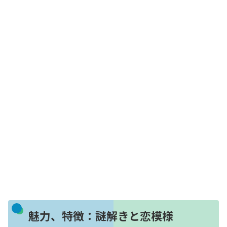
魅力、特徴：謎解きと恋模様