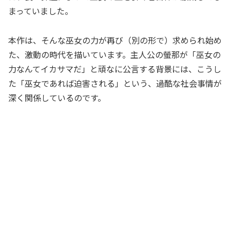
まっていました。
本作は、そんな巫女の力が再び（別の形で）求められ始め
た、激動の時代を描いています。主人公の螢那が「巫女の
力なんてイカサマだ」と頑なに公言する背景には、こうし
た「巫女であれば迫害される」という、過酷な社会事情が
深く関係しているのです。