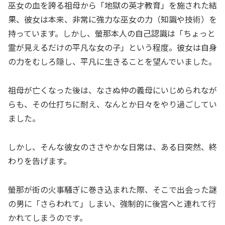
巫女の血を誇る祖母から「地獄の英才教育」を施された結
果、彼女は本来、非常に強力な巫女の力（知識や技術）を
持っています。しかし、螢那本人の自己認識は「ちょっと
霊が見えるだけの平凡な女の子」という程度。彼女は自身
の力をむしろ隠し、平凡に生きることを望んでいました。
祖母が亡くなった後は、なさぬ仲の義母にいじめられなが
らも、その仕打ちに耐え、なんとか日々をやり過ごしてい
ました。
しかし、そんな彼女のささやかな日常は、ある日突然、終
わりを告げます。
螢那が街の火事騒ぎに巻き込まれた際、そこで出会った謎
の男に「さらわれて」しまい、強制的に後宮へと連れて行
かれてしまうのです。