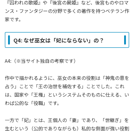
『囚われの歌姫』や『後宮の屍姫』など、後宮ものやロマ
ンス・ファンタジーの分野で多くの著作を持つベテラン作
家です。
Q4: なぜ巫女は「妃にならない」の？
A4:（※当サイト独自の考察です）
作中で描かれるように、巫女の本来の役割は「神鬼の意を
占う」ことで「王の治世を補佐する」ことでした。これ
は、国家や「王権」というシステムそのものに仕える、い
わば公的な「役職」です。
一方で「妃」とは、王個人の「妻」であり、「世継ぎ」を
生むという（公的でありながらも）私的な側面が強い役割