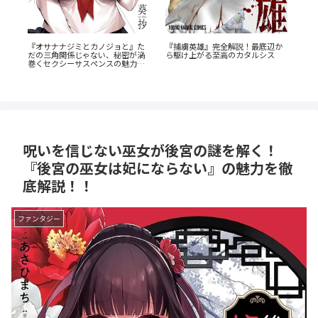
！
『オサナナジミとカノジョと』た
『捕虜英雄』完全解説！最底辺か
『
由
だの三角関係じゃない、秘密が渦
ら駆け上がる至高のカタルシス
ん
巻くセクシーサスペンスの魅力と
の
は？
呪いを信じない巫女が後宮の謎を解く！
『後宮の巫女は妃にならない』の魅力を徹
底解説！！
ファンタジー