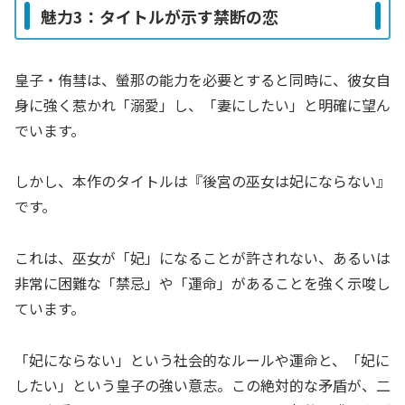
魅力3：タイトルが示す禁断の恋
皇子・侑彗は、螢那の能力を必要とすると同時に、彼女自
身に強く惹かれ「溺愛」し、「妻にしたい」と明確に望ん
でいます。
しかし、本作のタイトルは『後宮の巫女は妃にならない』
です。
これは、巫女が「妃」になることが許されない、あるいは
非常に困難な「禁忌」や「運命」があることを強く示唆し
ています。
「妃にならない」という社会的なルールや運命と、「妃に
したい」という皇子の強い意志。この絶対的な矛盾が、二