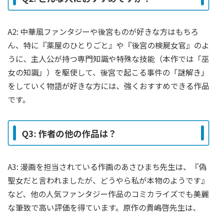
A2: 中華風ファンタジーや後宮ものが好きな方はもちろ
ん、特に『薬屋のひとりごと』や『後宮の検屍女官』のよ
うに、主人公が持つ専門知識や特殊な技能（本作では「巫
女の知識」）を駆使して、後宮で起こる事件の「謎解き」
をしていく物語が好きな方には、強くおすすめできる作品
です。
Q3: 作者の他の作品は？
A3: 漫画を担当されている作画のあさひまち先生は、『偽
聖女だと言われましたが、どうやら私が本物のようです』
など、他の人気ファンタジー作品のコミカライズでも美麗
な筆致で高い評価を得ています。原作の貴嶋啓先生は、