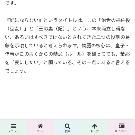
です。
『妃にならない』というタイトルは、この「治世の補佐役
（巫女）」と「王の妻（妃）」という、本来両立し得な
い、あるいはすべきではないとされてきた二つの役割の葛
藤を示唆していると考えられます。物語の核心は、皇子・
侑彗がこの古くからの禁忌（ルール）を破ってでも、螢那
を「妻にしたい」と願っている、その一点にあると言える
でしょう。
メニュー
ホーム
検索
トップ
サイドバー