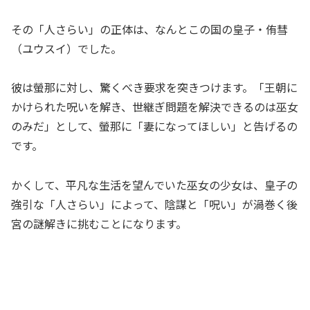
その「人さらい」の正体は、なんとこの国の皇子・侑彗
（ユウスイ）でした。
彼は螢那に対し、驚くべき要求を突きつけます。「王朝に
かけられた呪いを解き、世継ぎ問題を解決できるのは巫女
のみだ」として、螢那に「妻になってほしい」と告げるの
です。
かくして、平凡な生活を望んでいた巫女の少女は、皇子の
強引な「人さらい」によって、陰謀と「呪い」が渦巻く後
宮の謎解きに挑むことになります。