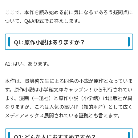
ここで、本作を読み始める前に気になるであろう疑問点に
ついて、Q&A形式でお答えします。
Q1: 原作小説はありますか？
A1: はい、あります。
本作は、貴嶋啓先生による同名の小説が原作となっていま
す。原作小説は小学館文庫キャラブン！から刊行されてい
ます。漫画（一迅社）と原作小説（小学館）は出版社が異
なりますが、これは人気の高いIP（知的財産）として広く
メディアミックス展開されている証拠とも言えます。
Q2: どんな人におすすめですか？