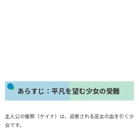
あらすじ：平凡を望む少女の受難
主人公の螢那（ケイナ）は、迫害される巫女の血を引く少
女です。