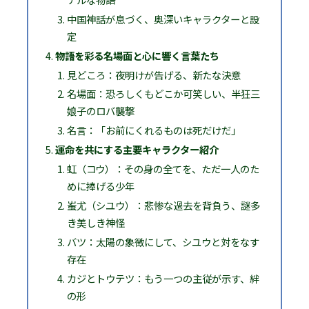
中国神話が息づく、奥深いキャラクターと設
定
物語を彩る名場面と心に響く言葉たち
見どころ：夜明けが告げる、新たな決意
名場面：恐ろしくもどこか可笑しい、半狂三
娘子のロバ襲撃
名言：「お前にくれるものは死だけだ」
運命を共にする主要キャラクター紹介
虹（コウ）：その身の全てを、ただ一人のた
めに捧げる少年
蚩尤（シユウ）：悲惨な過去を背負う、謎多
き美しき神怪
バツ：太陽の象徴にして、シユウと対をなす
存在
カジとトウテツ：もう一つの主従が示す、絆
の形