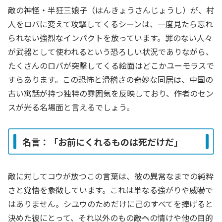
敵の神怪・半狂三娘子（はんきょうさんじょうし）が、村
人をロバに変えて攻撃してくるシーンは、一度見たら忘れ
られない強烈なインパクトを放っています。罪のない人々
が武器として使われるという恐ろしい状況でありながら、
たくさんのロバが突撃してくる絵面はどこかユーモラスで
すらあります。この恐怖と滑稽さの奇妙な同居は、中国の
古い寓話が持つ独特の雰囲気を反映しており、作者のセン
スが光る名場面と言えるでしょう。
名言：「お前にくれるものは死だけだ」
敵に対してコウが放つこの言葉は、彼の異常なまでの純粋
さと覚悟を象徴しています。これは単なる強がりや威嚇で
はありません。シユウのためだけに己のすべてを捧げると
決めた彼にとって、それ以外のもの――敵への情けや他の目的