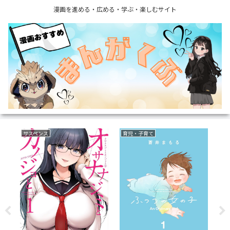
漫画を進める・広める・学ぶ・楽しむサイト
サスペンス
育児・子育て
ミ