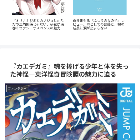
！
『幼
『オサナナジミとカノジョと』た
蒼井まもる『ふつうの女の子』レ
由
奥に
だの三角関係じゃない、秘密が渦
ビュー。母としての葛藤と、娘の
剖
巻くセクシーサスペンスの魅力と
成長に涙が止まらない
は？
『カエデガミ』魂を捧げる少年と体を失っ
た神怪―東洋怪奇冒険譚の魅力に迫る
ファンタジー