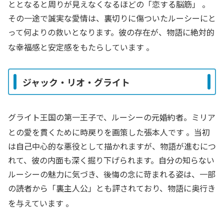
ととなると周りが見えなくなるほどの「恋する脳筋」
。
その一途で誠実な愛情は、裏切りに傷ついたルーシーにと
って何よりの救いとなります。彼の存在が、物語に絶対的
な幸福感と安定感をもたらしています
。
ジャック・リオ・グライト
グライト王国の第一王子で、ルーシーの元婚約者。ミリア
との愛を貫くために時戻りを画策した張本人です
。当初
は自己中心的な悪役として描かれますが、物語が進むにつ
れて、彼の内面も深く掘り下げられます。自分の知らない
ルーシーの魅力に気づき、後悔の念に苛まれる姿は、一部
の読者から「裏主人公」とも評されており、物語に奥行き
を与えています
。