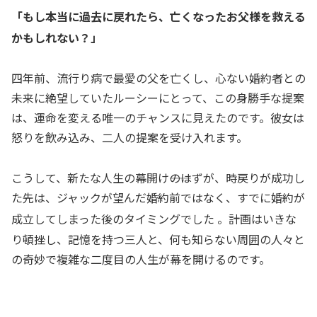
「もし本当に過去に戻れたら、亡くなったお父様を救える
かもしれない？」
四年前、流行り病で最愛の父を亡くし、心ない婚約者との
未来に絶望していたルーシーにとって、この身勝手な提案
は、
運命を変える唯一のチャンス
に見えたのです。彼女は
怒りを飲み込み、二人の提案を受け入れます。
こうして、新たな人生の幕開け――のはずが、時戻りが成功し
た先は、ジャックが望んだ婚約前ではなく、
すでに婚約が
成立してしまった後
のタイミングでした
。計画はいきな
り頓挫し、記憶を持つ三人と、何も知らない周囲の人々と
の奇妙で複雑な二度目の人生が幕を開けるのです。