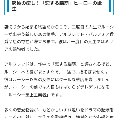
究極の癒し！「恋する脳筋」ヒーローの誕
生
裏切りから始まる物語だからこそ、二度目の人生でルーシ
ーが出会う新しい恋の相手、アルフレッド・バルフォア侯
爵令息の存在が際立ちます。彼は、一度目の人生ではミリ
アの婚約者でした。
アルフレッドは、作中で「恋する脳筋」と評されるほど、
ルーシーへの愛がまっすぐで、一途で、揺るぎません
。
彼はルーシー以外の女性にはクールな態度を崩しません
が、ルーシーの前では人目もはばからずデレデレになる
「ルーシー至上主義者」です
。
多くの恋愛物語が、もどかしいすれ違いをドラマの起爆剤
にするのに対し、本作の恋愛模様は、絶対的な安心感と癒