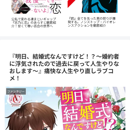
爆
蒼井まもる『ふつうの女の子』レ
『
『群脳教室』の魅力を徹底解説！
レ
ビュー。母としての葛藤と、娘の
た
教室が脳だらけ？衝撃サスペンス
成長に涙が止まらない
なす
を今すぐ読むべき5つの理由
『明日、結婚式なんですけど！？～婚約者
に浮気されたので過去に戻って人生やりな
おします～』痛快な人生やり直しラブコ
メ！
ファンタジー