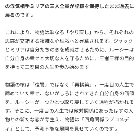
の浮気相手ミリアの三人全員が記憶を保持したまま過去に
戻る
のです 。
これにより、物語は単なる「やり直し」から、それぞれの
思惑が交錯する
複雑な心理戦
へと昇華されます。ジャック
とミリアは自分たちの恋を成就させるために、ルーシーは
自分自身の幸せと大切な人を守るために、三者三様の目的
を持って二度目の人生を歩み始めます。
物語の核は「復讐」ではなく「再構築」。一度目の人生で
諦めていた幸せ、ないがしろにされてきた自分自身の価値
を、ルーシーが一つひとつ取り戻していく過程が描かれま
す。そこに、一度目の人生では敵対関係にあったはずの人
物との新たな恋が芽生え、物語は「四角関係ラブコメデ
ィ」として、予測不能な展開を見せていくのです
。