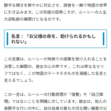
勝手な輝きを鮮やかに対比させ、読者を一瞬で物語の世界
に引き込みます。この
究極の屈辱
こそが、ルーシーの人生
大逆転劇の幕開けとなるのです。
名言：「お父様の命を、助けられるかもし
れない」
この言葉は、ルーシーが時戻りの提案を受け入れることを
決意した瞬間の、彼女の心の声です
。これは単なるセリ
フではなく、
この物語のテーマそのもの
を凝縮した名言と
言えるでしょう。
この一言は、ルーシーの行動原理が「復讐」や「自己憐
憫」ではないことを明確に示しています。彼女は、他人の
身勝手な行いの中に、自分自身の最も大切な願い――最愛の父