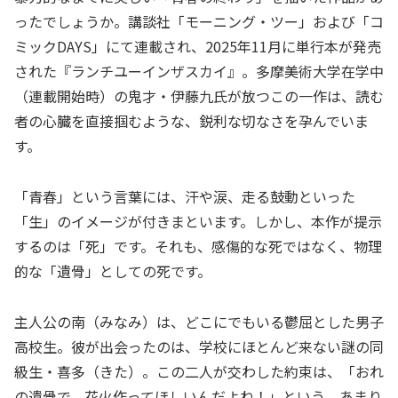
ったでしょうか。講談社「モーニング・ツー」および「コ
ミックDAYS」にて連載され、2025年11月に単行本が発売
された『ランチユーインザスカイ』。多摩美術大学在学中
（連載開始時）の鬼才・伊藤九氏が放つこの一作は、読む
者の心臓を直接掴むような、鋭利な切なさを孕んでいま
す。
「青春」という言葉には、汗や涙、走る鼓動といった
「生」のイメージが付きまといます。しかし、本作が提示
するのは「死」です。それも、感傷的な死ではなく、物理
的な「遺骨」としての死です。
主人公の南（みなみ）は、どこにでもいる鬱屈とした男子
高校生。彼が出会ったのは、学校にほとんど来ない謎の同
級生・喜多（きた）。この二人が交わした約束は、「おれ
の遺骨で、花火作ってほしいんだよね！」という、あまり