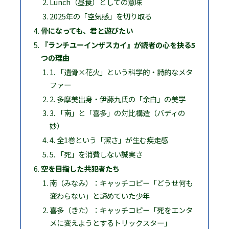
Lunch（昼食）としての意味
2025年の「空気感」を切り取る
骨になっても、君と遊びたい
『ランチユーインザスカイ』が読者の心を抉る5
つの理由
1. 「遺骨×花火」という科学的・詩的なメタ
ファー
2. 多摩美出身・伊藤九氏の「余白」の美学
3. 「南」と「喜多」の対比構造（バディの
妙）
4. 全1巻という「潔さ」が生む疾走感
5. 「死」を消費しない誠実さ
空を目指した共犯者たち
南（みなみ）：キャッチコピー「どうせ何も
変わらない」と諦めていた少年
喜多（きた）：キャッチコピー「死をエンタ
メに変えようとするトリックスター」