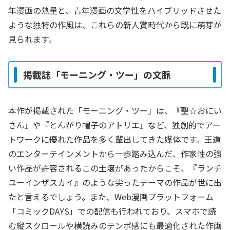
年漫画の熱量と、青年漫画の文学性をハイブリッドさせた
ような独特の作風は、これらの新人賞時代から既に萌芽が
見られます。
掲載誌「モーニング・ツー」の文脈
本作が掲載された「モーニング・ツー」は、『聖☆おにい
さん』や『とんがり帽子のアトリエ』など、独創的でアー
トワークに優れた作品を多く輩出してきた媒体です。王道
のエンターテインメントから一歩踏み込んだ、作家性の強
い作品が許容されるこの土壌があったからこそ、『ランチ
ユーインザスカイ』のような尖ったテーマの作品が世に出
たと言えるでしょう。また、Web漫画プラットフォーム
「コミックDAYS」での配信も行われており、スマホで読
む縦スクロールや横読みのテンポ感にも最適化された作画