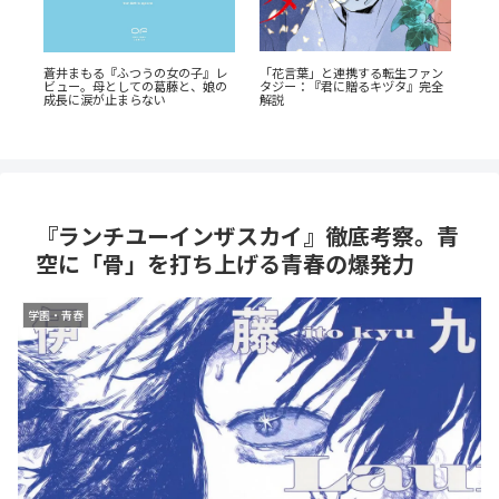
「花言葉」と連携する転生ファン
『幼
蒼井まもる『ふつうの女の子』レ
！
タジー：『君に贈るキヅタ』完全
奥に
ビュー。母としての葛藤と、娘の
ス
解説
剖
成長に涙が止まらない
『ランチユーインザスカイ』徹底考察。青
空に「骨」を打ち上げる青春の爆発力
学園・青春