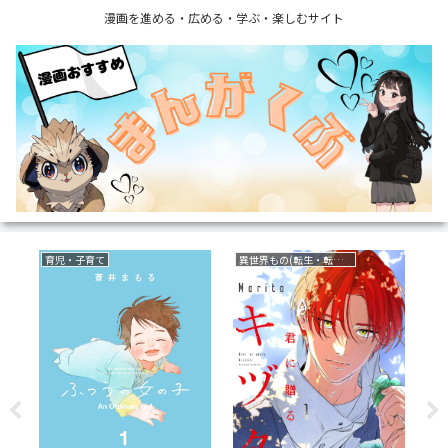
漫画を進める・広める・学ぶ・楽しむサイト
育児・子育て
異世界もの(転生・転移・成り上がり・異世界ファンタジー)
ミ