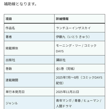
補助線となります。
項目
詳細情報
作品名
ランチユーインザスカイ
著者
伊藤九（いとう きゅう）
モーニング・ツー / コミック
掲載媒体
DAYS
出版社
講談社
巻数
全1巻（完結）
2025年7月〜8月（コミックDAYS
連載期間
配信）
単行本発売日
2025年11月21日
青年マンガ / 青春 / ヒューマン /
ジャンル
人間ドラマ