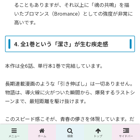
ることもありますが、それ以上に「魂の共鳴」を描
いたブロマンス（Bromance）としての強度が非常に
高いです。
4. 全1巻という「潔さ」が生む疾走感
本作は全6話、単行本1巻で完結しています。
長期連載漫画のような「引き伸ばし」は一切ありません。
物語は、導火線に火がついた瞬間から、爆発するラストシ
ーンまで、最短距離を駆け抜けます。
このスピード感こそが、青春の儚さを体現しています。だ
らだらと続く日常ではなく、一瞬で過ぎ去ってしまう夏。
読者は、彼らの時間を追体験するように、一気に読み切ら
メニュー
ホーム
検索
トップ
サイドバー