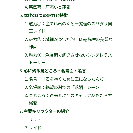
第四幕：戸惑いと寵愛
本作の3つの魅力と特徴
魅力①：全ては君のため―究極のスパダリ国
王レイド
魅力②：繊細かつ官能的―Meg先生の美麗な
作画
魅力③：急展開で飽きさせないシンデレラス
トーリー
心に残る見どころ・名場面・名言
名言：「君を抱くために王になったんだ」
名場面：絶望の淵での「求婚」シーン
見どころ：過去と現在のギャップがもたらす
溺愛
主要キャラクターの紹介
リリィ
レイド