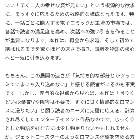
いい！早く二人の幸せな姿が見たい」という根源的な欲求
に、まっすぐに応えるための戦略的な構成と言えます。特
に、一話ごとに購入する電子コミックが主流の市場では、
各話で読者の満足度を高め、次話への強い引きを作ること
が重要になります。本作は、再会から求婚、そして初めて
結ばれるまでを驚くほどの速さで描き、読者を物語の核心
へと一気に引き込みます。
もちろん、この展開の速さが「気持ち的な部分とかツッコ
ミでいまいち入り込めない」と感じる読者がいるのも事実
です。しかし、専門的な視点から見れば、本作は「回りく
どい心理描写や障害は不要で、すぐに甘く情熱的なロマン
スに浸りたい」と願う読者のニーズに完璧に応える、計算
され尽くしたエンターテイメント作品なのです。じっくり
とした物語を好む方には少し物足りないかもしれません
が、ジェットコースターのようなロマンス体験を求める方