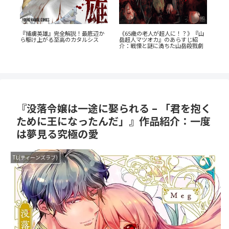
『山
『群脳教室』の魅力を徹底解説！
『恋する天使は罪深い』徹底ガイ
教室が脳だらけ？衝撃サスペンス
ド！堕天寸前の問題児たちの、禁
『
劇
を今すぐ読むべき5つの理由
欲ラブコメが罪深すぎる
解
生
『没落令嬢は一途に娶られる – 「君を抱く
ために王になったんだ」』作品紹介：一度
は夢見る究極の愛
TL(ティーンズラブ)