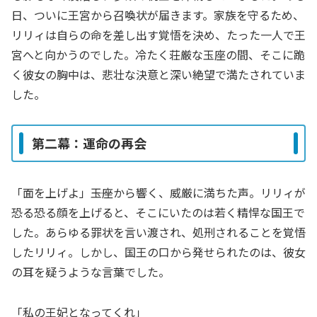
日、ついに王宮から召喚状が届きます。家族を守るため、
リリィは自らの命を差し出す覚悟を決め、たった一人で王
宮へと向かうのでした。冷たく荘厳な玉座の間、そこに跪
く彼女の胸中は、悲壮な決意と深い絶望で満たされていま
した。
第二幕：運命の再会
「面を上げよ」――玉座から響く、威厳に満ちた声。リリィが
恐る恐る顔を上げると、そこにいたのは若く精悍な国王で
した。あらゆる罪状を言い渡され、処刑されることを覚悟
したリリィ。しかし、国王の口から発せられたのは、彼女
の耳を疑うような言葉でした。
「私の王妃となってくれ」