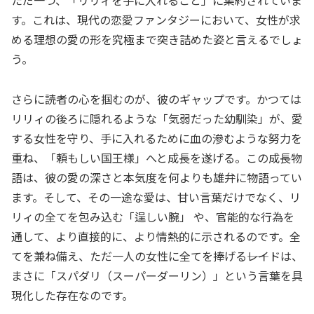
す。これは、現代の恋愛ファンタジーにおいて、女性が求
める理想の愛の形を究極まで突き詰めた姿と言えるでしょ
う。
さらに読者の心を掴むのが、彼のギャップです。かつては
リリィの後ろに隠れるような「気弱だった幼馴染」が、愛
する女性を守り、手に入れるために血の滲むような努力を
重ね、「頼もしい国王様」へと成長を遂げる。この成長物
語は、彼の愛の深さと本気度を何よりも雄弁に物語ってい
ます。そして、その一途な愛は、甘い言葉だけでなく、リ
リィの全てを包み込む「逞しい腕」 や、官能的な行為を
通して、より直接的に、より情熱的に示されるのです。全
てを兼ね備え、ただ一人の女性に全てを捧げる――レイドは、
まさに「スパダリ（スーパーダーリン）」という言葉を具
現化した存在なのです。