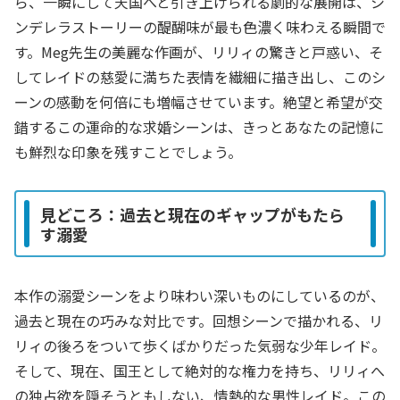
ら、一瞬にして天国へと引き上げられる劇的な展開は、シ
ンデレラストーリーの醍醐味が最も色濃く味わえる瞬間で
す。Meg先生の美麗な作画が、リリィの驚きと戸惑い、そ
してレイドの慈愛に満ちた表情を繊細に描き出し、このシ
ーンの感動を何倍にも増幅させています。絶望と希望が交
錯するこの運命的な求婚シーンは、きっとあなたの記憶に
も鮮烈な印象を残すことでしょう。
見どころ：過去と現在のギャップがもたら
す溺愛
本作の溺愛シーンをより味わい深いものにしているのが、
過去と現在の巧みな対比です。回想シーンで描かれる、リ
リィの後ろをついて歩くばかりだった気弱な少年レイド。
そして、現在、国王として絶対的な権力を持ち、リリィへ
の独占欲を隠そうともしない、情熱的な男性レイド。この