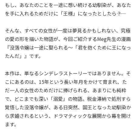
もし、あなたのことを一途に想い続ける幼馴染が、あなた
を手に入れるためだけに「王様」になったとしたら――？
そんな、すべての女性が一度は夢見るかもしれない、究極
の愛の形を描いた物語が、今回ご紹介するMeg先生の漫画
『没落令嬢は一途に娶られる～「君を抱くために王になっ
たんだ」』です。
本作は、単なるシンデレラストーリーではありません。そ
こにあるのは、15年という長い年月をかけて育まれ、た
だ一人の女性のためだけに捧げられる、あまりにも純粋
で、どこまでも深い「溺愛」の物語。税金滞納で処刑すら
覚悟した没落令嬢が、ある日突然、国王となった幼馴染か
ら求婚されるという、ドラマティックな展開から幕を開け
ます。