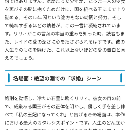
句ではありません。気弱だった少年が、たった一人の少女
を再びその腕に抱くためだけに、国を統べる王にまで上り
詰める。その15年間という途方もない時間と努力、そし
て純粋すぎるほどの執着が、この一言に凝縮されていま
す。リリィがこの言葉の本当の重みを知った時、読者もま
た、レイドの愛の深さに心を揺さぶられるはずです。彼の
人生そのものを懸けた、これ以上ないほどの愛の告白と言
えるでしょう。
名場面：絶望の淵での「求婚」シーン
処刑を覚悟し、冷たい石畳に跪くリリィ。彼女の目の前
で、威厳ある国王がその正体を明かし、優しく手を差し伸
べて「私の王妃になってくれ」と告げる――この場面は、本作
における最大のカタルシスポイントです。人生のどん底か