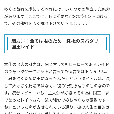
多くの読者を虜にする本作には、いくつかの際立った魅力
があります。ここでは、特に重要な3つのポイントに絞っ
て、その秘密を深く掘り下げていきましょう。
魅力①：全ては君のため―究極のスパダリ
国王レイド
本作の最大の魅力は、何と言ってもヒーローであるレイド
のキャラクター性にあると言っても過言ではありません。
「君を抱くために王になったんだ」というタイトルは、決
して大げさな比喩ではなく、彼の行動原理そのものなので
す。読者レビューでも「主人公が好きでその為に国王にま
でなったレイドさん一途で純愛でめちゃくちゃ素敵です
ね」といった声が寄せられている通り、彼の人生の目的は
ただ一つ、「リリィを手に入れること」に集約されていま