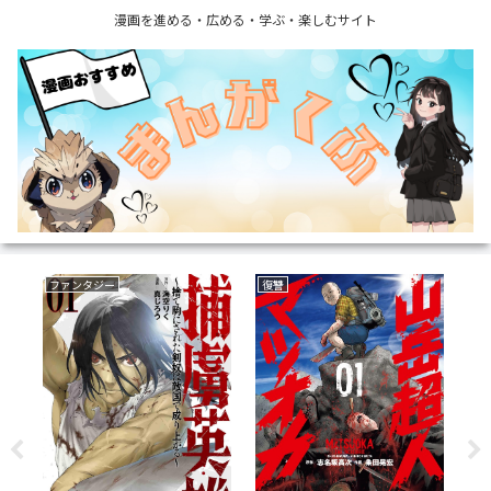
漫画を進める・広める・学ぶ・楽しむサイト
ファンタジー
サバイバルホラー
ボ