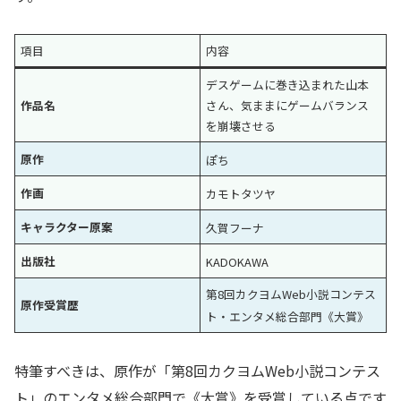
項目
内容
デスゲームに巻き込まれた山本
作品名
さん、気ままにゲームバランス
を崩壊させる
原作
ぽち
作画
カモトタツヤ
キャラクター原案
久賀フーナ
出版社
KADOKAWA
第8回カクヨムWeb小説コンテス
原作受賞歴
ト・エンタメ総合部門《大賞》
特筆すべきは、原作が「第8回カクヨムWeb小説コンテス
ト」のエンタメ総合部門で《大賞》を受賞している点です