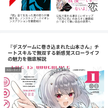
プ
《65歳の老人が超人に！？》『山
『捕虜英雄』完全解説！最底辺か
『
紹
岳超人マツオカ』のあらすじ紹
ら駆け上がる至高のカタルシス
教
介：戦慄と謎に満ちた山岳殺戮劇
を
『デスゲームに巻き込まれた山本さん』チ
ートスキルで無双する新感覚スローライフ
の魅力を徹底解説
スローライフ