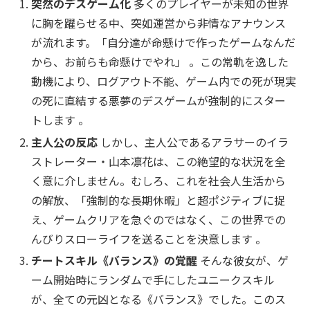
突然のデスゲーム化
多くのプレイヤーが未知の世界
に胸を躍らせる中、突如運営から非情なアナウンス
が流れます。「自分達が命懸けで作ったゲームなんだ
から、お前らも命懸けでやれ」 。この常軌を逸した
動機により、ログアウト不能、ゲーム内での死が現実
の死に直結する悪夢のデスゲームが強制的にスター
トします 。
主人公の反応
しかし、主人公であるアラサーのイラ
ストレーター・山本凛花は、この絶望的な状況を全
く意に介しません。むしろ、これを社会人生活から
の解放、「強制的な長期休暇」と超ポジティブに捉
え、ゲームクリアを急ぐのではなく、この世界での
んびりスローライフを送ることを決意します 。
チートスキル《バランス》の覚醒
そんな彼女が、ゲ
ーム開始時にランダムで手にしたユニークスキル
が、全ての元凶となる《バランス》でした。このス