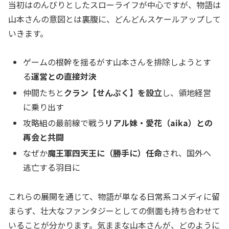
当初はのんびりとしたスローライフが中心ですが、物語は
山本さんの意図とは裏腹に、どんどんスケールアップして
いきます。
ゲームの根幹を揺るがす山本さんを排除しようとす
る
運営との直接対決
仲間たちと
クラン【せんぷく】を設立
し、領地経営
に乗り出す
攻略組の最前線で戦う
リアル妹・愛花（aika）との
再会と共闘
なぜか
魔王軍四天王に（勝手に）任命
され、国外へ
逃亡する羽目に
これらの展開を通じて、物語が単なる日常系コメディに留
まらず、壮大なファンタジーとしての側面も持ち合わせて
いることが分かります。気ままな山本さんが、どのように