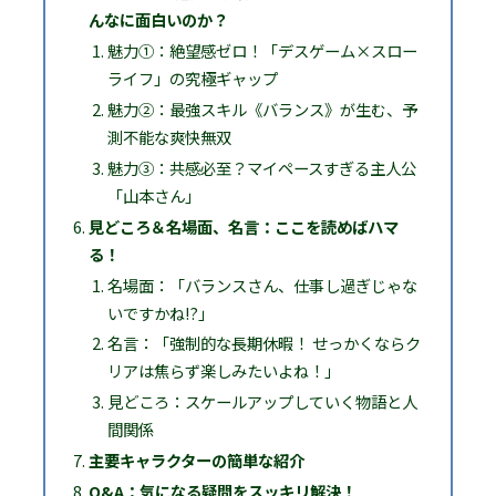
んなに面白いのか？
魅力①：絶望感ゼロ！「デスゲーム×スロー
ライフ」の究極ギャップ
魅力②：最強スキル《バランス》が生む、予
測不能な爽快無双
魅力③：共感必至？マイペースすぎる主人公
「山本さん」
見どころ＆名場面、名言：ここを読めばハマ
る！
名場面：「バランスさん、仕事し過ぎじゃな
いですかね!?」
名言：「強制的な長期休暇！ せっかくならク
リアは焦らず楽しみたいよね！」
見どころ：スケールアップしていく物語と人
間関係
主要キャラクターの簡単な紹介
Q&A：気になる疑問をスッキリ解決！