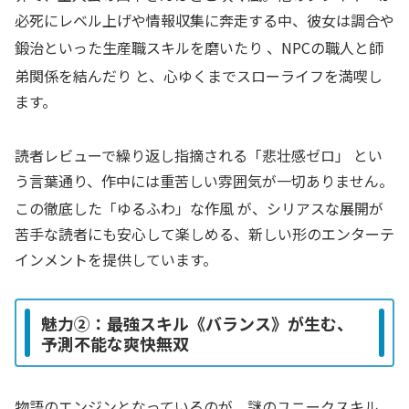
必死にレベル上げや情報収集に奔走する中、彼女は調合や
鍛治といった生産職スキルを磨いたり
、NPCの職人と師
弟関係を結んだり
と、心ゆくまでスローライフを満喫し
ます。
読者レビューで繰り返し指摘される「悲壮感ゼロ」
とい
う言葉通り、作中には重苦しい雰囲気が一切ありません。
この徹底した「ゆるふわ」な作風
が、シリアスな展開が
苦手な読者にも安心して楽しめる、新しい形のエンターテ
インメントを提供しています。
魅力②：最強スキル《バランス》が生む、
予測不能な爽快無双
物語のエンジンとなっているのが、謎のユニークスキル