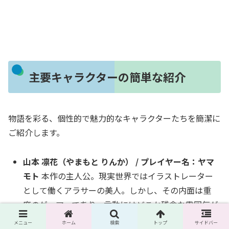
主要キャラクターの簡単な紹介
物語を彩る、個性的で魅力的なキャラクターたちを簡潔に
ご紹介します。
山本 凛花（やまもと りんか） / プレイヤー名：ヤマ
モト
本作の主人公。現実世界ではイラストレーター
として働くアラサーの美人。しかし、その内面は重
度のゲーマーであり、言動にはどこか残念な雰囲気が
漂う 。デスゲームを長期休暇と割り切り、生産職で
メニュー
ホーム
検索
トップ
サイドバー