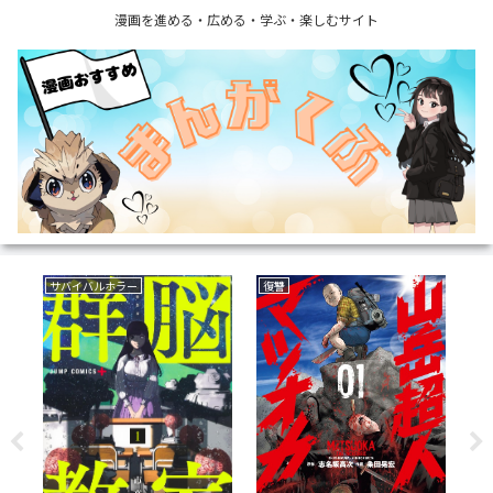
漫画を進める・広める・学ぶ・楽しむサイト
サバイバルホラー
復讐
育