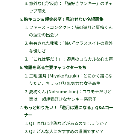
意外な化学反応：「猫好きヤンキー」のギャ
ップ萌え
胸キュン＆爆笑必至！見逃せない名場面集
ファーストコンタクト：猫の遊月と夏梅くん
の運命の出会い
共有された秘密：”怖い”クラスメイトの意外
な優しさ
「これは夢だ！」：遊月のコミカルな心の声
物語を彩る主要キャラクターたち
三毛 遊月 (Miyake Yuzuki)：とにかく猫にな
りたい、ちょっぴり無気力な女子高生
夏梅くん (Natsume-kun)：コワモテだけど
実は…超絶猫好きなヤンキー系男子
もっと知りたい！『遊月は猫になる』Q&Aコー
ナー
Q1: 原作は小説などがあるのでしょうか？
Q2: どんな人におすすめの漫画ですか？