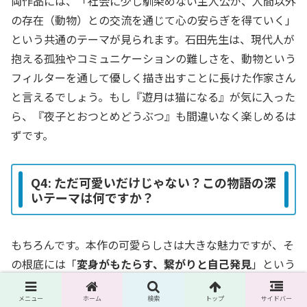
両作品には、「社会に少し馴染めない主人公が、人間以外
の存在（動物）との交流を通じて心の安らぎを得ていく」
という共通のテーマが見られます。石田先生は、現代人が
抱える孤独やコミュニケーションの難しさを、動物という
フィルターを通して優しく描き出すことに長けた作家さん
と言えるでしょう。もし『遊月は猫になる』が気に入った
ら、『夜子とおつとめどうぶつ』も間違いなく楽しめるは
ずです。
Q4: ただ可愛いだけじゃない？この物語の深
いテーマは何ですか？
もちろんです。本作の可愛らしさは大きな魅力ですが、そ
の根底には「
変身がもたらす、繋がりと自己発見
」という
深いテーマが流れています。
メニュー
ホーム
検索
トップ
サイドバー