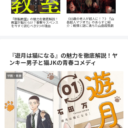
《65歳の老人が超人に！？》『山
か
蒼
『群脳教室』の魅力を徹底解説！
岳超人マツオカ』のあらすじ紹
ビ
教室が脳だらけ？衝撃サスペンス
介：戦慄と謎に満ちた山岳殺戮劇
成
を今すぐ読むべき5つの理由
『遊月は猫になる』の魅力を徹底解説！ヤ
ンキー男子と猫JKの青春コメディ
学園・青春