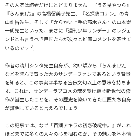
その人気は読者だけにとどまりません。『うる星やつら』
『らんま1/2』の高橋留美子先生、『名探偵コナン』の青
山剛昌先生、そして『からかい上手の高木さん』の山本崇
一朗先生といった、まさに「週刊少年サンデー」のレジェ
ンドとも言うべき巨匠たちが次々と推薦コメントを寄せて
2
いるのです
。
作者の晴川シンタ先生自身が、幼い頃から『らんま1/2』
などを読んで育った大のサンデーファンであるという背景
を知ると、この事実は単なる宣伝文句以上の意味を持ちま
す。これは、サンデーラブコメの魂を受け継ぐ新世代の傑
作が誕生したことを、その歴史を築いてきた巨匠たち自身
が証明していると言えるでしょう。
この記事では、なぜ『百瀬アキラの初恋破綻中。』がこれ
ほどまでに多くの人々の心を掴むのか、その魅力を基本情