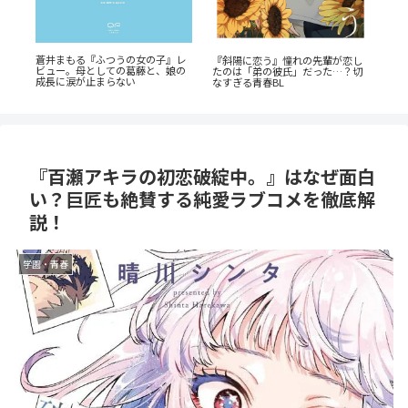
『
ン
蒼井まもる『ふつうの女の子』レ
『斜陽に恋う』憧れの先輩が恋し
発
全
ビュー。母としての葛藤と、娘の
たのは「弟の彼氏」だった…？切
ン
成長に涙が止まらない
なすぎる青春BL
『百瀬アキラの初恋破綻中。』はなぜ面白
い？巨匠も絶賛する純愛ラブコメを徹底解
説！
学園・青春