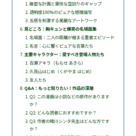
緻密な計画と豪快な空回りのギャップ
透明度100%のピュアな感情描写
五感を刺激する美麗なアートワーク
見どころ：胸キュンと爆笑の名場面集
名場面：二人の距離が縮まる重要エピソード
名言：心に響くピュアな言葉たち
主要キャラクター：愛すべき登場人物たち
百瀬アキラ（ももせ あきら）
久我山はじめ（くがやま はじめ）
友人たち
Q&A：もっと知りたい！作品の深層
Q1: この漫画は小説などの原作があります
か？
Q2: どんな読者におすすめですか？
Q3: 作者の晴川シンタ先生はどんな方です
か？