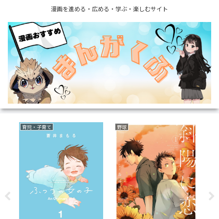
漫画を進める・広める・学ぶ・楽しむサイト
育児・子育て
野球
復