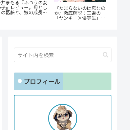
蒼井まもる『ふつうの女
『オサ
の子』レビュー。母とし
ョと』
『たまらないのは恋なの
ての葛藤と、娘の成長に
ゃない
か』徹底解説：王道の
涙が止まらない
クシー
「ヤンキー×優等生」が
とは？
魅せるギャップ萌え
プロフィール