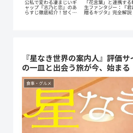
「花言葉」と連携する
公私で変わる凄まじいギ
魅力を徹
生ファンタジー：『君
ャップ『志乃と恋』のあ
脳だら
贈るキヅタ』完全解説
らすじ徹底紹介！甘くて
ンスを今
尊い百合の世界へ
つの理由
『星なき世界の案内人』評価サ
の一皿と出会う旅が今、始まる
食事・グルメ