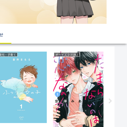
せ
育児・子育て
ボーイズラブ(BL)
サスペンス