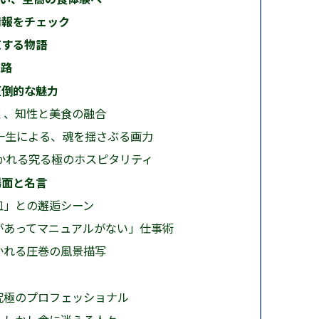
情報をチェック
束する物語
旅路
圧倒的な魅力
く、知性と美食の融合
屋一生による、魂を揺さぶる画力
かれる究る極のホスピタリティ
場面と名言
皿」との邂逅シーン
があってマニュアルがない」仕事術
かれる圧巻の風景描写
究極のプロフェッショナル