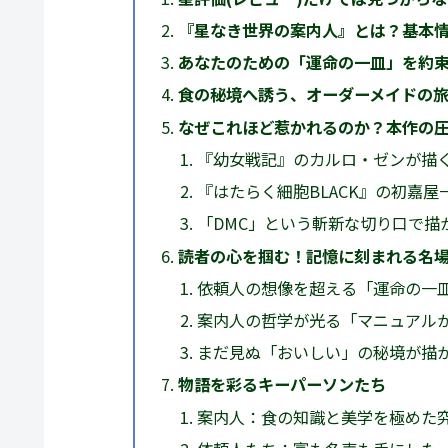
『星なき世界の案内人』とは？基本
あなたのための「運命の一皿」を約
食の秘境へ誘う、オーダーメイドの
なぜこれほど惹かれるのか？本作の
『幼女戦記』のカルロ・ゼンが描
『はたらく細胞BLACK』の初嘉
「DMC」という斬新な切り口で描
読者の心を掴む！記憶に刻まれる名
依頼人の想像を超える「運命の一
案内人の哲学が光る「マニュアル
まだ見ぬ「おいしい」の秘境が描
物語を彩るキーパーソンたち
案内人：食の知識と美学を極めた