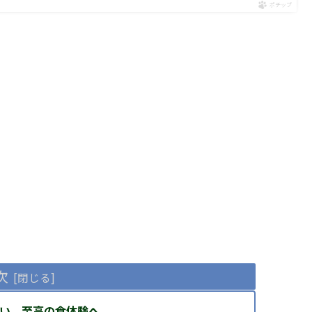
ポチップ
次
ない、至高の食体験へ