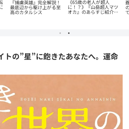
転
《65歳の老人が超人
『捕虜英雄』完全解説！
に
に！？》『山岳超人マツ
最底辺から駆け上がる至
オカ』のあらすじ紹介：
高のカタルシス
戦慄と謎に満ちた山岳殺
戮劇
イトの”星”に飽きたあなたへ。運命