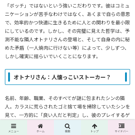
「ボッチ」ではないという強いこだわりです。彼はコミュ
ニケーションが苦手なわけではなく、あくまで自らの意思
で、効率的かつ快適に生きるために人との関わりを最小限
にしているのです。しかし、その完璧に見えた哲学は、予
測不能な隣人オトナリさんの登場と、そして自身の内に秘
めた矛盾（一人焼肉に行けない等）によって、少しずつ、
しかし確実に揺らいでいくことになります。
オトナリさん：人懐っこいストーカー？
名前、年齢、職業、そのすべてが謎に包まれたシンの隣
人。カラスに荒らされたゴミ捨て場を掃除していたシンを
見て、一方的に「良い人だと判定」し、彼のプレイするゲ
ーム「トリコロ」を一緒に遊ぶという目的のためだけに、
彼の生活に強引に介入してきます。その行動は時に常軌を
メニュー
ホーム
検索
トップ
サイドバー