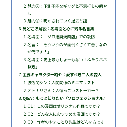
魅力②：予測不能なギャグと不意打ちの癒や
し
魅力③：明かされていく過去と謎
見どころ解説：名場面と心に残る名言集
名場面：「ソロ推奨焼肉店」での攻防
名言：「そういうのが面倒くさくて苦手なの
が俺です！」
名場面：史上最もしょーもない「ふたりババ
抜き」
主要キャラクター紹介：愛すべき二人の変人
波佐間シン：人間関係のミニマリスト
オトナリさん：人懐っこいストーカー？
Q&A：もっと知りたい『ソロフェッショナル』
Q1：この漫画はオリジナル作品ですか？
Q2：どんな人におすすめの漫画ですか？
Q3：作者のやまことり先生はどんな方です