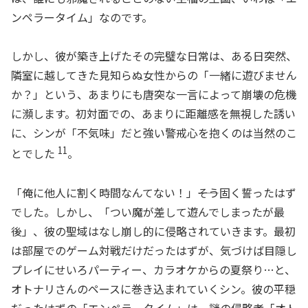
ンペラータイム」なのです。
しかし、彼が築き上げたその完璧な日常は、ある日突然、
隣室に越してきた見知らぬ女性からの「一緒に遊びません
か？」という、あまりにも唐突な一言によって崩壊の危機
に瀕します。初対面での、あまりに距離感を無視した誘い
に、シンが「不気味」だと強い警戒心を抱くのは当然のこ
11
とでした
。
「俺に他人に割く時間なんてない！」――そう固く誓ったはず
でした。しかし、「つい魔が差して遊んでしまったが最
後」、彼の聖域はなし崩し的に侵略されていきます。最初
は部屋でのゲーム対戦だけだったはずが、気づけば目隠し
プレイにせいろパーティー、カラオケからの夏祭り…と、
オトナリさんのペースに巻き込まれていくシン。彼の平穏