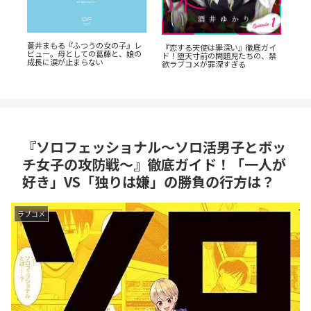
『オサナナジミとカノジョと』た
『先生、僕たちは殺していませ
底ガイ
だの三角関係じゃない、秘密が渦
ん。』徹底解説：優しき女性教師
の、禁
巻くセクシーサスペンスの魅力と
の無慈悲な復讐劇
は？
『ソロフェッショナル～ソロ活男子とボッ
チ女子の攻防戦～』徹底ガイド！「一人が
好き」VS「独りは嫌」の勝負の行方は？
ラブコメ