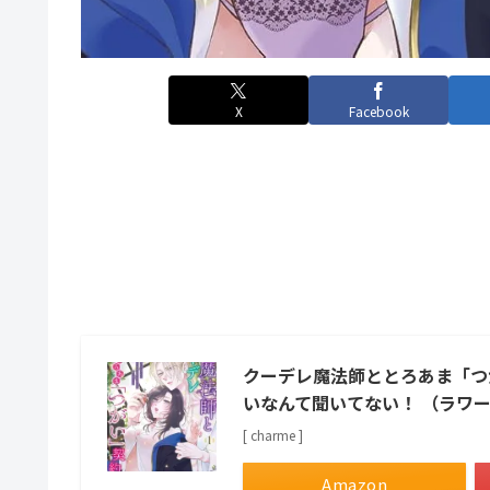
X
Facebook
クーデレ魔法師ととろあま「つ
いなんて聞いてない！ （ラワ
[ charme ]
Amazon