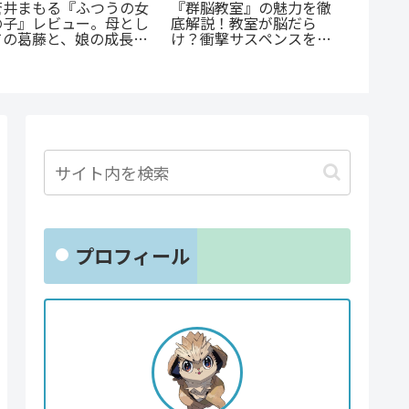
《65歳の老人が超人
『オサ
『斜陽に恋う』憧れの先
に！？》『山岳超人マツ
ョと』
輩が恋したのは「弟の彼
オカ』のあらすじ紹介：
ゃない
氏」だった…？切なすぎ
戦慄と謎に満ちた山岳殺
クシー
る青春BL
戮劇
とは？
プロフィール