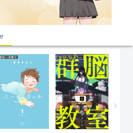
せ
復讐
野球
サスペンス