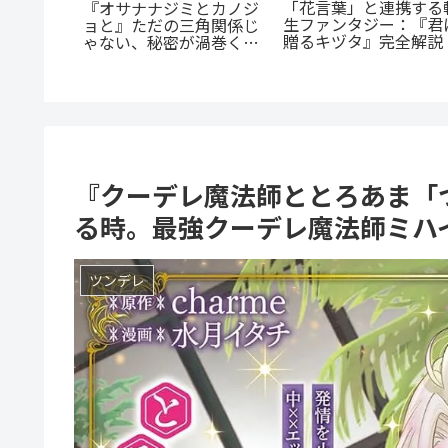
『罰』全てを失った男の
『幼児A』5歳の殺人
魅力を徹
怒りが爆発する。ノンス
犯、その瞳の奥に潜む
脳だら
トップ・バイオレンスア
とは？ 衝撃作を徹底解
ンスを今
クションを徹底紹介
剖
つの理由
『クーデレ魔法師ととろあま「つ
る時。最強クーデレ魔法師ミハ
ツンデレ