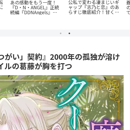
『捕虜英雄』完全解説！
闇
最底辺から駆け上がる至
『たまらないのは恋なの
高のカタルシス
か』徹底解説：王道の
「ヤンキー×優等生」が
魅せるギャップ萌え
がい」契約』2000年の孤独が溶け
イルの葛藤が胸を打つ