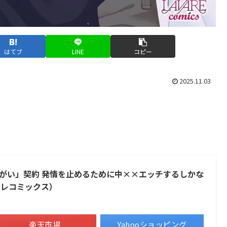
はてブ
LINE
コピー
2025.11.03
がい」契約 発情を止めるために中××エッチするしかな
ーレコミックス）
楽天市場
Yahooショッピング