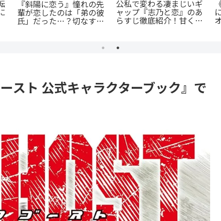
の
『捕虜英雄』完全解説！
『群脳教室』の魅力を徹
ス
最底辺から駆け上がる至
底解説！教室が脳だら
ア
高のカタルシス
続
け？衝撃サスペンスを今
すぐ読むべき5つの理由
ースト 公式キャラクターブック』で