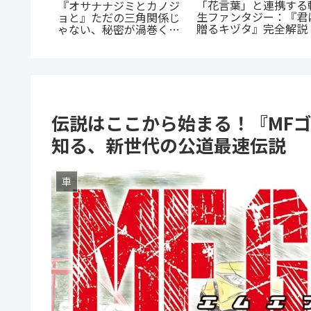
『罰』全てを失った男
の殺人
蒼井まもる『ふつうの女
怒りが爆発する。ノン
に潜む闇
の子』レビュー。母とし
トップ・バイオレンス
を徹底解
ての葛藤と、娘の成長に
クションを徹底紹介
涙が止まらない
伝説はここから始まる！『MFゴ
知る、新世代の公道最速伝説
車