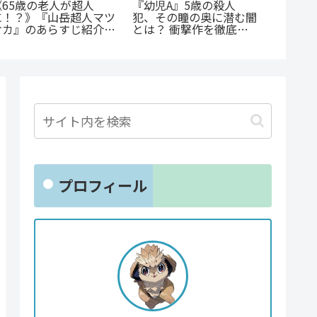
『たろうのまにまに』徹
あの感動をもう一度！
『オサ
底紹介！クズなヒモ男に
『D・N・ANGEL』正統
ョと』
沼る人続出の理由と「ま
編『DDNAngels』の
ゃない
にまに」の意味とは？
魅力と謎に迫る完全ガイ
クシー
ド
とは？
プロフィール