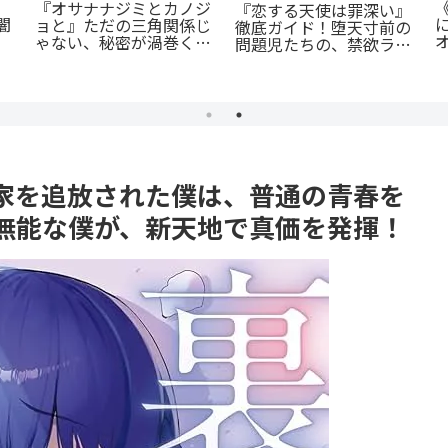
『たろうのまにまに』徹
女
『群脳教室』の魅力を徹
底紹介！クズなヒモ男に
し
底解説！教室が脳だら
沼る人続出の理由と「ま
に
続
け？衝撃サスペンスを今
にまに」の意味とは？
すぐ読むべき5つの理由
家を追放された僕は、普通の青春を
無能な僕が、新天地で真価を発揮！