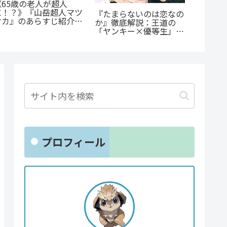
公私で変わる凄まじいギ
あの感動をもう一度！
『先生
ャップ『志乃と恋』のあ
『D・N・ANGEL』正統
いませ
らすじ徹底紹介！甘くて
編『DDNAngels』の
優しき
尊い百合の世界へ
魅力と謎に迫る完全ガイ
な復讐
ド
プロフィール