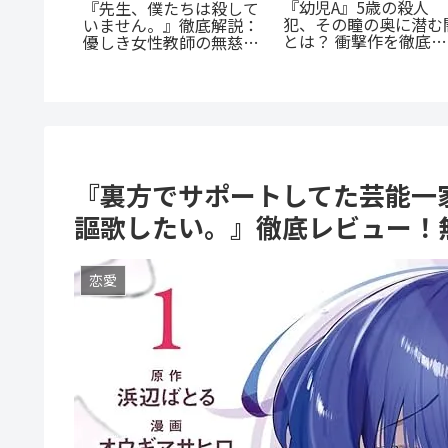
『捕虜英雄』完全解説！
蒼井まもる『ふつうの
最底辺から駆け上がる至
の子』レビュー。母と
は恋なの
高のカタルシス
ての葛藤と、娘の成長
王道の
涙が止まらない
等生」が
萌え
『裏方でサポートしてた芸能一
謳歌したい。』徹底レビュー！
恋愛