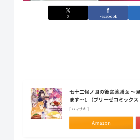
X
Facebook
七十二候ノ国の後宮薬膳医 ～
ます～1 （ブリーゼコミックス
[ ハマサキ ]
Amazon