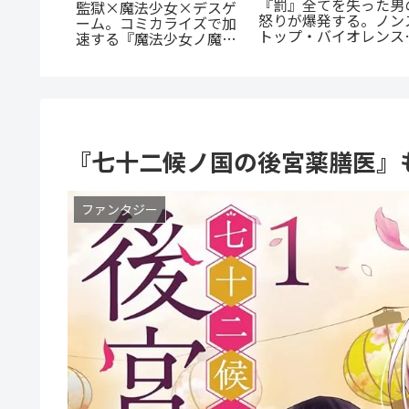
「花言葉」と連携する転
まじいギ
『群脳教室』の魅力を
生ファンタジー：『君に
恋』のあ
底解説！教室が脳だら
贈るキヅタ』完全解説
！甘くて
け？衝撃サスペンスを
へ
すぐ読むべき5つの理
『七十二候ノ国の後宮薬膳医』
ファンタジー