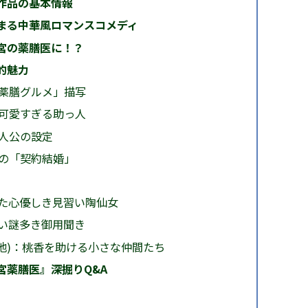
作品の基本情報
まる中華風ロマンスコメディ
宮の薬膳医に！？
的魅力
薬膳グルメ」描写
可愛すぎる助っ人
人公の設定
の「契約結婚」
った心優しき見習い陶仙女
しい謎多き御用聞き
 他)：桃香を助ける小さな仲間たち
宮薬膳医』深掘りQ&A