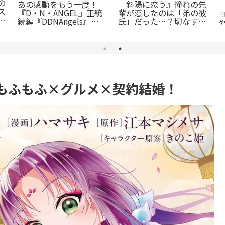
蒼井まもる『ふつうの女
『捕虜英雄』完全解説！
徹
の子』レビュー。母とし
最底辺から駆け上がる至
ての葛藤と、娘の成長に
高のカタルシス
今
涙が止まらない
由
もふもふ×グルメ×契約結婚！