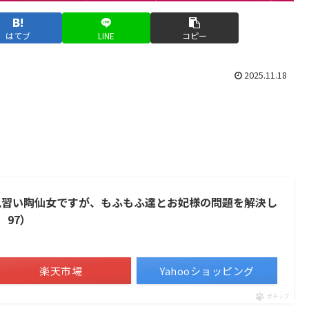
はてブ
LINE
コピー
2025.11.18
見習い陶仙女ですが、もふもふ達とお妃様の問題を解決し
 97）
楽天市場
Yahooショッピング
ポチップ