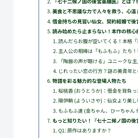
『七十二候ノ国の後宮薬膳医』とは？
美食と不思議な力で人々を救う、心温
借金持ちの見習い仙女、契約結婚で後
読み始めたら止まらない！本作の核心
読んだらお腹が空いてくる！本格「
主人公の相棒は「もふもふ」たち！
「陶器の声が聴ける」ユニークな主
じれったい恋の行方？謎の美青年と
物語を彩る魅力的な登場人物たち
桜桃香 (おうとうか)：借金を背負
陽伊鞘 (よういさや)：仙女より美
もふもふ達 (金ちゃん、ひーちゃん
もっと知りたい！『七十二候ノ国の後
Q1: 原作はありますか？