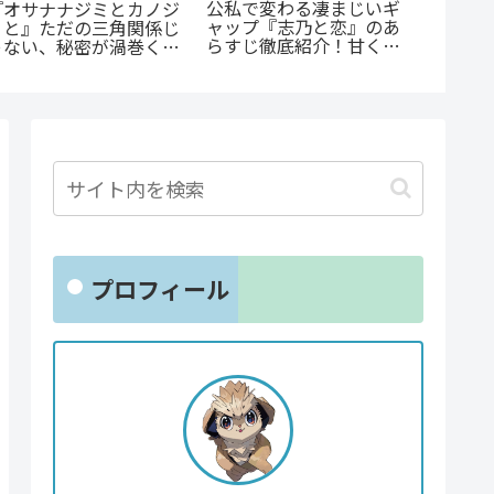
『幼児A』5歳の殺人
《65歳の老人が超人
監獄×
犯、その瞳の奥に潜む闇
に！？》『山岳超人マツ
ーム。
とは？ 衝撃作を徹底解
オカ』のあらすじ紹介：
速する
剖
戦慄と謎に満ちた山岳殺
裁判』
戮劇
プロフィール