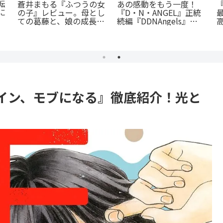
徹
『オサナナジミとカノジ
『斜陽に恋う』憧れの先
に
ョと』ただの三角関係じ
輩が恋したのは「弟の彼
ま
ゃない、秘密が渦巻くセ
氏」だった…？切なすぎ
クシーサスペンスの魅力
る青春BL
とは？
イン、モブになる』徹底紹介！光と