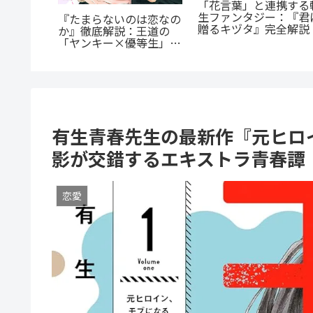
『たろうのまにまに』
が超人
『群脳教室』の魅力を徹
底紹介！クズなヒモ男
超人マツ
底解説！教室が脳だら
沼る人続出の理由と「
じ紹介：
け？衝撃サスペンスを今
にまに」の意味とは？
た山岳殺
すぐ読むべき5つの理由
有生青春先生の最新作『元ヒロ
影が交錯するエキストラ青春譚
恋愛