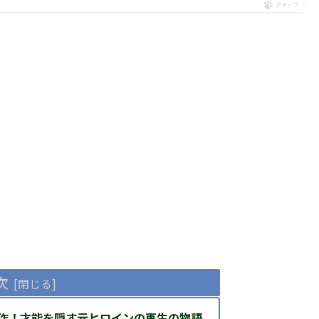
ポチップ
次
作！才能を隠す元ヒロインの再生の物語