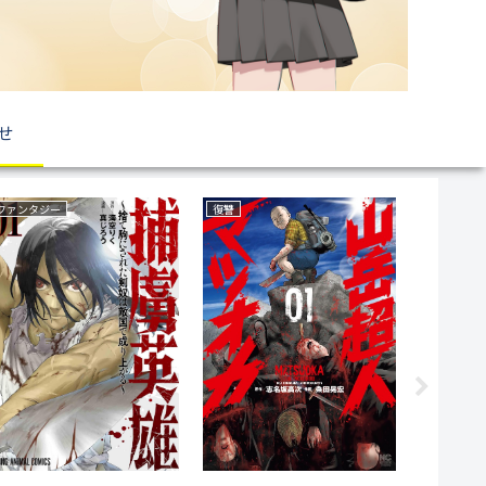
せ
ミステリー
恋愛
ボーイズラブ