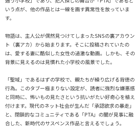
通う小学校」であり、犯人探しの舞台が「PTA」であると
いう点が、他の作品とは一線を画す異常性を放っていま
す。
物語は、主人公が偶然見つけてしまったSNSの裏アカウン
ト（裏アカ）から始まります。そこに投稿されていたの
は、愛する妻に酷似した女性の過激な動画。しかも、その
背景に見えるのは見慣れた小学校の風景でした。
「聖域」であるはずの学校で、親たちが繰り広げる背徳の
行為。このタブー極まりない設定が、読者に強烈な嫌悪感
と同時に、怖いもの見たさという抗いがたい好奇心を植え
付けます。現代のネット社会が生んだ「承認欲求の暴走」
と、閉鎖的なコミュニティである「PTA」の闇が見事に融
合した、新時代のサスペンス作品と言えるでしょう。