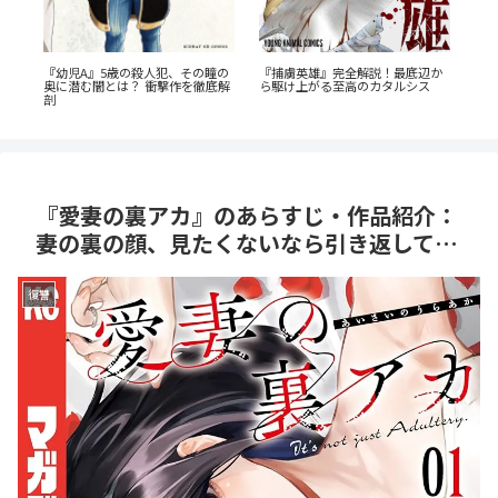
爆
『幼児A』5歳の殺人犯、その瞳の
『捕虜英雄』完全解説！最底辺か
『
レ
奥に潜む闇とは？ 衝撃作を徹底解
ら駆け上がる至高のカタルシス
た
剖
なす
『愛妻の裏アカ』のあらすじ・作品紹介：
妻の裏の顔、見たくないなら引き返して…
復讐