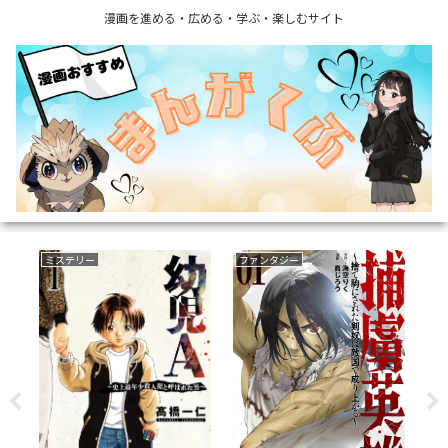
漫画を進める・広める・学ぶ・楽しむサイト
ミステリー
ファンタジー
野