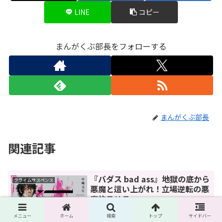
LINE
コピー
まんがくぶ部長をフォローする
まんがくぶ部長
関連記事
『バダス bad ass』地獄の底から
クライムサスペンス
悪魔と這い上がれ！立場逆転の悪
魔的スリラー
「絶対に読んではいけない漫画」とまで
メニュー
ホーム
検索
トップ
サイドバー
評され、社会の暗部をえぐり出す圧倒的