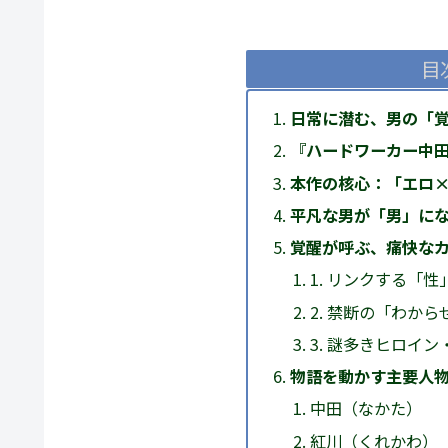
目
日常に潜む、男の「
『ハードワーカー中
本作の核心：「エロ
平凡な男が「男」に
覚醒が呼ぶ、痛快な
1. リンクする「
2. 禁断の「わか
3. 謎多きヒロイ
物語を動かす主要人
中田（なかた）
紅川（くれかわ）