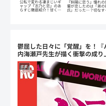
携する転
『幼児A』5歳の殺人
『群脳教室』の魅力を徹
：『君に
犯、その瞳の奥に潜む
底解説！教室が脳だら
全解説
とは？ 衝撃作を徹底解
け？衝撃サスペンスを今
剖
すぐ読むべき5つの理由
鬱屈した日々に「覚醒」を！『
内海瀬戸先生が描く衝撃の成り
恋愛