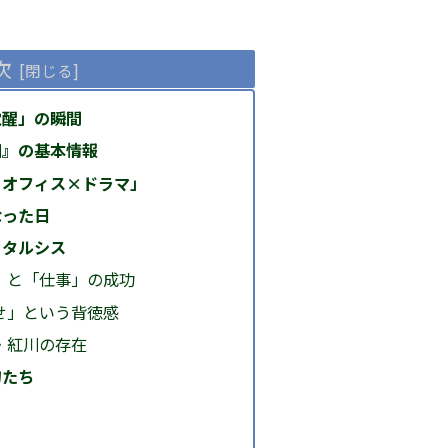
次
覚醒」の瞬間
田』の基本情報
×オフィス×ドラマ」
なった日
カタルシス
性」と「仕事」の成功
らせ」という背徳感
ン・紅川の存在
物たち