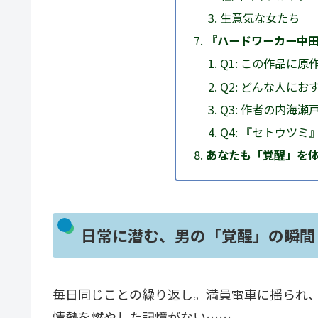
生意気な女たち
『ハードワーカー中田
Q1: この作品に
Q2: どんな人に
Q3: 作者の内海
Q4: 『セトウツ
あなたも「覚醒」を
日常に潜む、男の「覚醒」の瞬間
毎日同じことの繰り返し。満員電車に揺られ
情熱を燃やした記憶がない……。