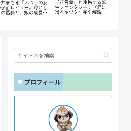
公私で
『オサナナジミとカノジ
『捕虜英雄』完全解説！
ャップ
ョと』ただの三角関係じ
最底辺から駆け上がる至
らすじ
ゃない、秘密が渦巻くセ
高のカタルシス
尊い百
クシーサスペンスの魅力
とは？
プロフィール