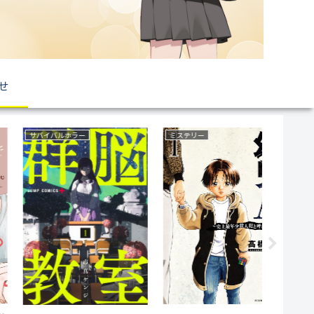
せ
ファンタジー
復讐
復讐