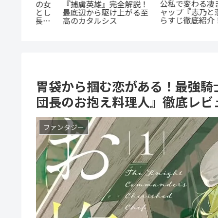
まに』徹
『幼児A』5歳の殺人
『群脳教室』の魅力を徹
ヒモ男に
犯、その瞳の奥に潜む
底解説！教室が脳だら
由と「ま
とは？ 衝撃作を徹底解
け？衝撃サスペンスを今
とは？
剖
すぐ読むべき5つの理由
胃袋から掴む恋がある！最強騎
団長のお抱え料理人』徹底レビ
ファンタジー