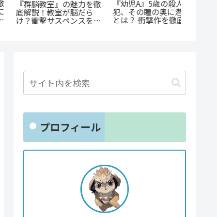
『罰』
《65歳の老人が超人
あの感動をもう一度！
怒りが
に！？》『山岳超人マツ
『D・N・ANGEL』正統
トップ
オカ』のあらすじ紹介：
編『DDNAngels』の
クショ
戦慄と謎に満ちた山岳殺
魅力と謎に迫る完全ガイ
戮劇
ド
プロフィール