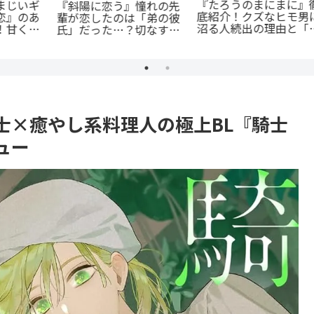
「花言葉」と連携する転
『オサナナジミとカノジ
生ファンタジー：『君に
闇
ョと』ただの三角関係じ
贈るキヅタ』完全解説
ゃない、秘密が渦巻くセ
続
クシーサスペンスの魅力
とは？
士×癒やし系料理人の極上BL『騎士
ュー