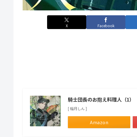
X
Facebook
騎士団長のお抱え料理人（1） （
[ 稲月しん ]
Amazon