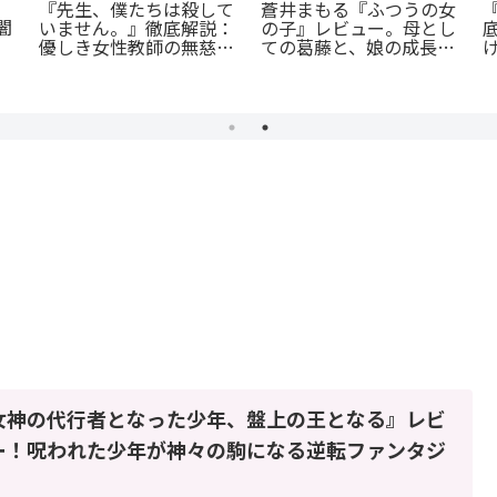
蒼井まもる『ふつうの女
『先生、僕たちは殺して
闇
の子』レビュー。母とし
いません。』徹底解説：
ての葛藤と、娘の成長に
優しき女性教師の無慈悲
涙が止まらない
な復讐劇
女神の代行者となった少年、盤上の王となる』レビ
ー！呪われた少年が神々の駒になる逆転ファンタジ