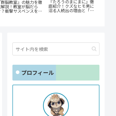
『たろうのまにまに』徹
『オサ
『群脳教室』の魅力を徹
底紹介！クズなヒモ男に
ョと』
底解説！教室が脳だら
沼る人続出の理由と「ま
ゃない
け？衝撃サスペンスを今
にまに」の意味とは？
クシー
すぐ読むべき5つの理由
とは？
プロフィール