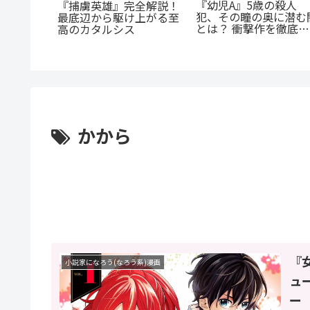
『幼児A』5歳の殺人
が超人
『捕虜英雄』完全解説！
犯、その瞳の奥に潜む
超人マツ
最底辺から駆け上がる至
とは？ 衝撃作を徹底解
じ紹介：
高のカタルシス
剖
た山岳殺
かから
『
小説家になろう(なろう系)漫画
ュ
ー