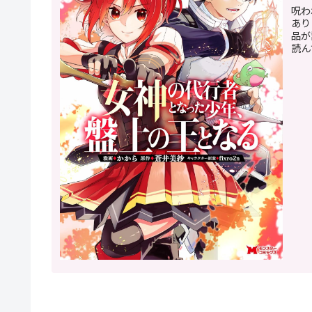
呪わ
あり
品が
読ん