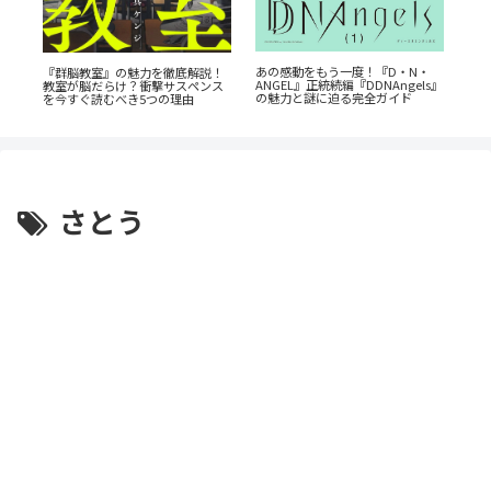
『幼
あの感動をもう一度！『D・N・
『群脳教室』の魅力を徹底解説！
奥に
ANGEL』正統続編『DDNAngels』
教室が脳だらけ？衝撃サスペンス
剖
の魅力と謎に迫る完全ガイド
を今すぐ読むべき5つの理由
さとう