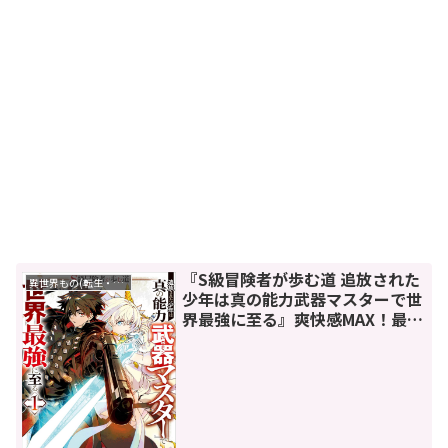
『S級冒険者が歩む道 追放された
異世界もの(転生・転移・成り上がり・異世界ファンタジー)
少年は真の能力武器マスターで世
界最強に至る』爽快感MAX！最高
の逆転サクセスストーリー