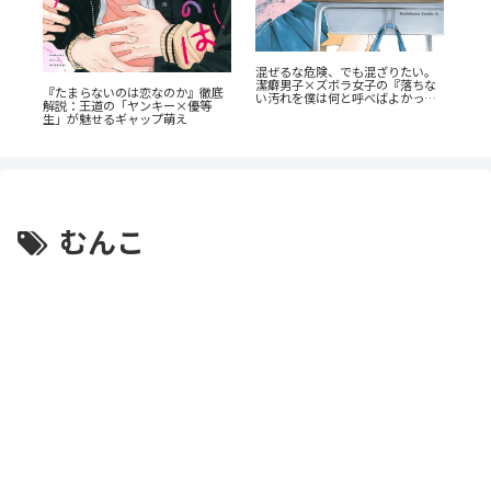
！
混ぜるな危険、でも混ざりたい。
『
由
潔癖男子×ズボラ女子の『落ちな
ん
『たまらないのは恋なのか』徹底
い汚れを僕は何と呼べばよかった
の
解説：王道の「ヤンキー×優等
のか』
生」が魅せるギャップ萌え
むんこ