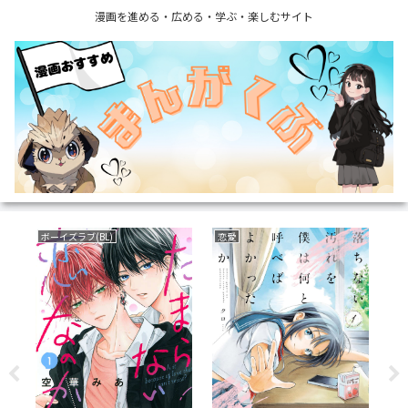
漫画を進める・広める・学ぶ・楽しむサイト
ボーイズラブ(BL)
恋愛
い