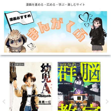
漫画を進める・広める・学ぶ・楽しむサイト
ミステリー
サバイバルホラー
野