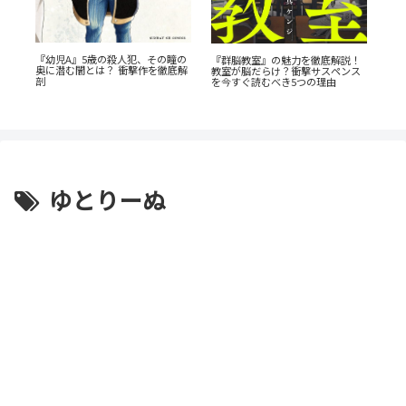
『幼児A』5歳の殺人犯、その瞳の
・
『
『群脳教室』の魅力を徹底解説！
奥に潜む闇とは？ 衝撃作を徹底解
s』
た
教室が脳だらけ？衝撃サスペンス
剖
なす
を今すぐ読むべき5つの理由
ゆとりーぬ