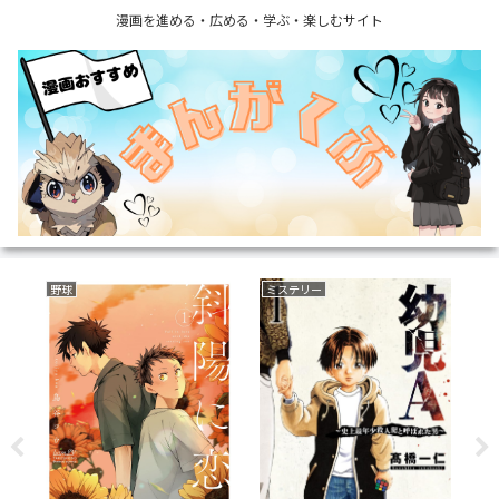
漫画を進める・広める・学ぶ・楽しむサイト
野球
ミステリー
サ