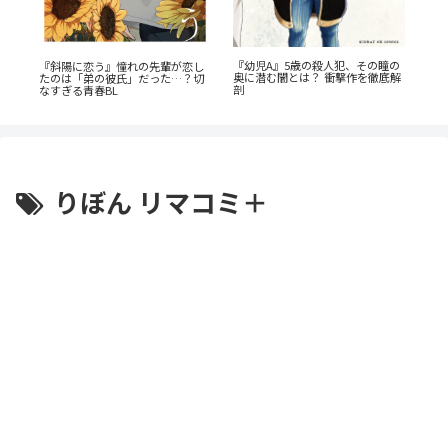
『幼児A』5歳の殺人犯、その瞳の
『斜陽に恋う』憧れの先輩が恋し
『
奥に潜む闇とは？ 衝撃作を徹底解
たのは「弟の彼氏」だった…？切
教
剖
なすぎる青春BL
を
りぼん リマコミ＋