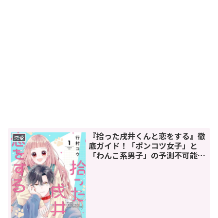
『拾った戌井くんと恋をする』徹
恋愛
底ガイド！「ポンコツ女子」と
「わんこ系男子」の予測不可能な
同棲生活！