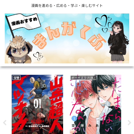
漫画を進める・広める・学ぶ・楽しむサイト
復讐
ボーイズラブ(BL)
サ