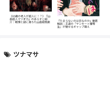
《65歳の老人が超人に！？》『山
『
し
岳超人マツオカ』のあらすじ紹
だ
切
『たまらないのは恋なのか』徹底
介：戦慄と謎に満ちた山岳殺戮劇
巻
解説：王道の「ヤンキー×優等
は
生」が魅せるギャップ萌え
ツナマサ