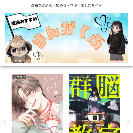
漫画を進める・広める・学ぶ・楽しむサイト
ラブコメ
サバイバルホラー
い