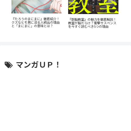
『たろうのまにまに』徹底紹介！
『山
『
『群脳教室』の魅力を徹底解説！
クズなヒモ男に沼る人続出の理由
ん
教室が脳だらけ？衝撃サスペンス
と「まにまに」の意味とは？
劇
の
を今すぐ読むべき5つの理由
マンガＵＰ！