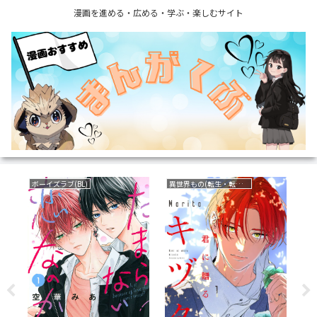
漫画を進める・広める・学ぶ・楽しむサイト
ボーイズラブ(BL)
異世界もの(転生・転移・成り上がり・異世界ファンタジー)
ラ