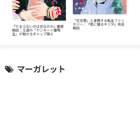
『
「花言葉」と連携する転生ファン
！
ク
タジー：『君に贈るキヅタ』完全
ス
『たまらないのは恋なのか』徹底
と
解説
解説：王道の「ヤンキー×優等
生」が魅せるギャップ萌え
マーガレット