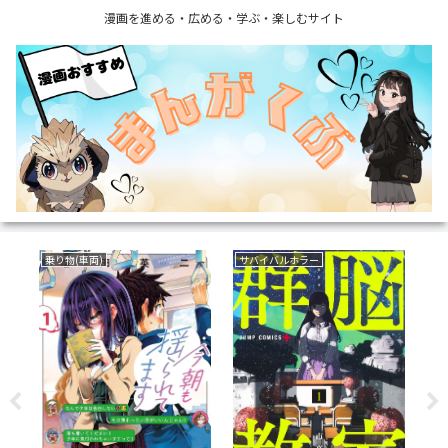
漫画を進める・広める・学ぶ・楽しむサイト
乗り物(車両)
サバイバルホラー
動