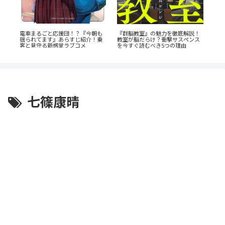
『初
か
電車まるごと応援団！？『今朝も
『群脳教室』の魅力を徹底解説！
な
揺られてます』あらすじ紹介！乗
教室が脳だらけ？衝撃サスペンス
最
客と見守る新感覚ラブコメ
を今すぐ読むべき5つの理由
七篠康晴