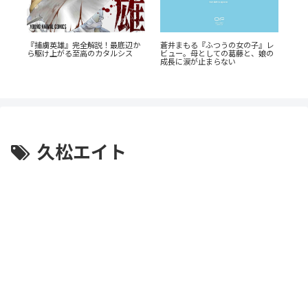
！
『捕虜英雄』完全解説！最底辺か
蒼井まもる『ふつうの女の子』レ
電
由
ら駆け上がる至高のカタルシス
ビュー。母としての葛藤と、娘の
揺
成長に涙が止まらない
客
久松エイト