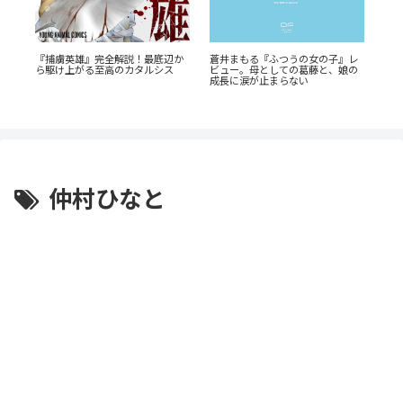
『幼
・
『捕虜英雄』完全解説！最底辺か
蒼井まもる『ふつうの女の子』レ
奥に
s』
ら駆け上がる至高のカタルシス
ビュー。母としての葛藤と、娘の
剖
成長に涙が止まらない
仲村ひなと